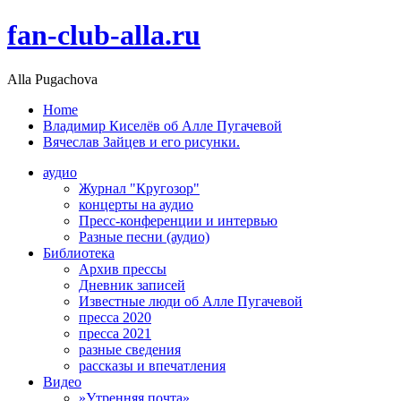
fan-club-alla.ru
Alla Pugachova
Home
Владимир Киселёв об Алле Пугачевой
Вячеслав Зайцев и его рисунки.
аудио
Журнал "Кругозор"
концерты на аудио
Пресс-конференции и интервью
Разные песни (аудио)
Библиотека
Архив прессы
Дневник записей
Известные люди об Алле Пугачевой
пресса 2020
пресса 2021
разные сведения
рассказы и впечатления
Видео
»Утренняя почта»