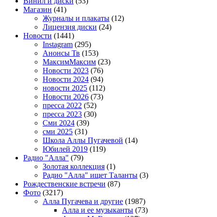
Винил и диски
(53)
Магазин
(41)
Журналы и плакаты
(12)
Лицензия диски
(24)
Новости
(1441)
Instagram
(295)
Анонсы Тв
(153)
МаксимМаксим
(23)
Новости 2023
(76)
Новости 2024
(94)
новости 2025
(112)
Новости 2026
(73)
пресса 2022
(52)
пресса 2023
(30)
Сми 2024
(39)
сми 2025
(31)
Школа Аллы Пугачевой
(14)
Юбилей 2019
(119)
Радио "Алла"
(79)
Золотая коллекция
(1)
Радио "Алла" ищет Таланты
(3)
Рождественские встречи
(87)
Фото
(3217)
Алла Пугачева и другие
(1987)
Алла и ее музыканты
(73)