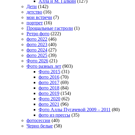
Алла и М. Галкин
(127)
Дети
(142)
детство
(16)
мои встречи
(7)
портрет
(16)
Прощальные гастроли
(1)
Ретро фото
(222)
фото 2022
(46)
фото 2023
(40)
фото 2024
(27)
фото 2025
(39)
Фото 2026
(21)
Фото разных лет
(903)
Фото 2015
(31)
фото 2016
(70)
фото 2017
(69)
фото 2018
(84)
фото 2019
(154)
Фото 2020
(62)
фото 2021
(96)
Фото Аллы Пугачевой 2009 – 2011
(80)
фото из прессы
(35)
фотосессии
(40)
Черно белые
(58)