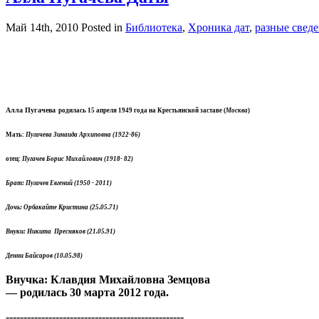
Май 14th, 2010
Posted in
Библиотека
,
Хроника дат
,
разные свед
Алла Пугачева
родилась 15 апреля 1949 года на Крестьянской заставе (
Москва
)
Мать:
Пугачева Зинаида Архиповна (1922-86)
отец:
Пугачев Борис Михайлович (1918- 82)
Брат: Пугачев Евгений (1950 - 2011)
Дочь: Орбакайте Кристина (25.05.71)
Внуки: Никита Пресняков (21.05.91)
Денни Байсаров (10.05.98)
Внучка: Клавдия Михайловна Земцова
— родилась 30 марта 2012 года.
--------------------------------------------------