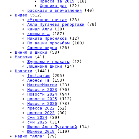
Пресса за 2015
(16)
Хроника дат
(22)
рассказы и впечатления
(40)
Видео
(512)
»Утренняя почта»
(23)
Алла Пугачева репортажи
(76)
канал Аллы
(30)
клипы и …
(187)
Никита Пресняков
(12)
По вашим просьбам
(100)
Свежее видео
(26)
Винил и диски
(53)
Магазин
(41)
Журналы и плакаты
(12)
Лицензия диски
(24)
Новости
(1441)
Instagram
(295)
Анонсы Тв
(153)
МаксимМаксим
(23)
Новости 2023
(76)
Новости 2024
(94)
новости 2025
(112)
Новости 2026
(73)
пресса 2022
(52)
пресса 2023
(30)
Сми 2024
(39)
сми 2025
(31)
Школа Аллы Пугачевой
(14)
Юбилей 2019
(119)
Радио "Алла"
(79)