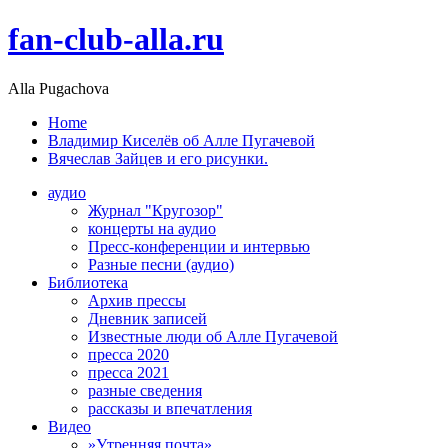
fan-club-alla.ru
Alla Pugachova
Home
Владимир Киселёв об Алле Пугачевой
Вячеслав Зайцев и его рисунки.
аудио
Журнал "Кругозор"
концерты на аудио
Пресс-конференции и интервью
Разные песни (аудио)
Библиотека
Архив прессы
Дневник записей
Известные люди об Алле Пугачевой
пресса 2020
пресса 2021
разные сведения
рассказы и впечатления
Видео
»Утренняя почта»