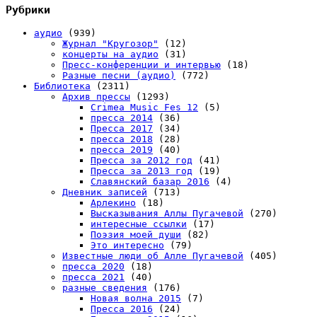
Рубрики
аудио
(939)
Журнал "Кругозор"
(12)
концерты на аудио
(31)
Пресс-конференции и интервью
(18)
Разные песни (аудио)
(772)
Библиотека
(2311)
Архив прессы
(1293)
Crimea Music Fes 12
(5)
пресса 2014
(36)
Пресса 2017
(34)
пресса 2018
(28)
пресса 2019
(40)
Пресса за 2012 год
(41)
Пресса за 2013 год
(19)
Славянский базар 2016
(4)
Дневник записей
(713)
Арлекино
(18)
Высказывания Аллы Пугачевой
(270)
интересные ссылки
(17)
Поэзия моей души
(82)
Это интересно
(79)
Известные люди об Алле Пугачевой
(405)
пресса 2020
(18)
пресса 2021
(40)
разные сведения
(176)
Новая волна 2015
(7)
Пресса 2016
(24)