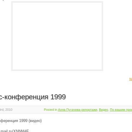
N
с-конференция 1999
rd, 2010
Posted in
Алла Пугачева репортажи
,
Видео
,
По вашим про
ференция 1999 (видео)
es.mail.ru/XNNM4F