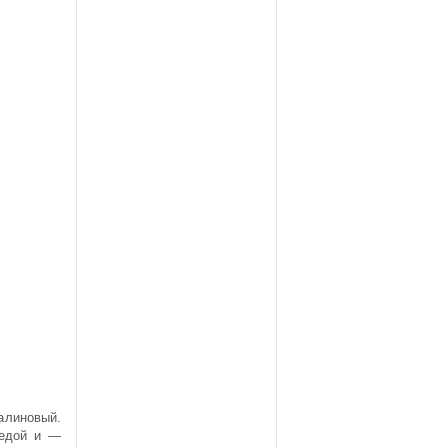
алиновый.
 едой и —