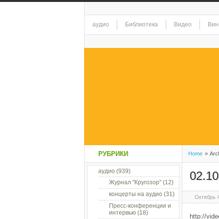
аудио
Библиотека
Видео
Вин
РУБРИКИ
Home
»
Arch
аудио
(939)
02.10
Журнал "Кругозор"
(12)
концерты на аудио
(31)
Октябрь 4
Пресс-конференции и
интервью
(18)
http://vid