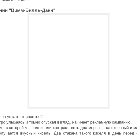
нии "Вимм-Билль-Данн"
но устать от счастья?
итро улыбаясь и томно опуская взгляд, начинает рекламную кампанию.
е, с которой мы подписали контракт, есть два морса — клюквенный и м
олучается вкусный кисель. Два стакана такого киселя в день перед