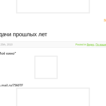
N
дачи прошлых лет
25th, 2010
Posted in
Видео
,
По ваши
Моё кино"
es.mail.ru/7560TF