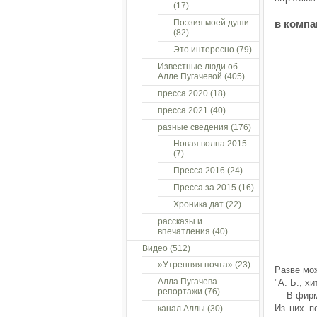
(17)
Поэзия моей души
в компа
(82)
Это интересно
(79)
Известные люди об
Алле Пугачевой
(405)
пресса 2020
(18)
пресса 2021
(40)
разные сведения
(176)
Новая волна 2015
(7)
Пресса 2016
(24)
Пресса за 2015
(16)
Хроника дат
(22)
рассказы и
впечатления
(40)
Видео
(512)
»Утренняя почта»
(23)
Разве мож
Алла Пугачева
"А. Б., х
репортажи
(76)
— В фирм
Из них п
канал Аллы
(30)