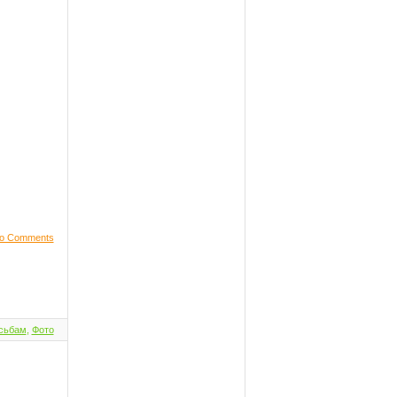
o Comments
сьбам
,
Фото