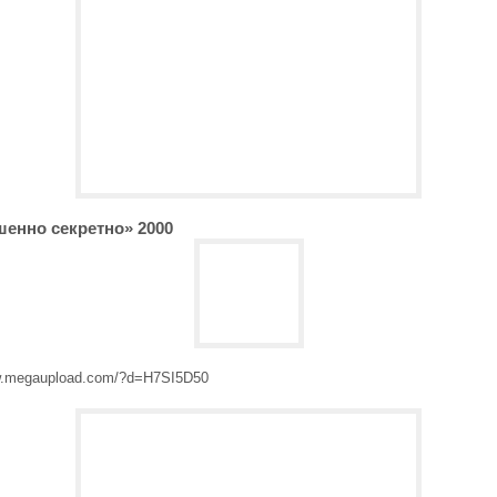
енно секретно» 2000
w.megaupload.com/?d=H7SI5D50