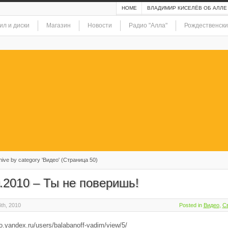
HOME
ВЛАДИМИР КИСЕЛЁВ ОБ АЛЛЕ
ил и диски
Магазин
Новости
Радио "Алла"
Рождественски
ive by category 'Видео' (Страница 50)
.2010 – Ты не поверишь!
th, 2010
Posted in
Видео
,
С
eo.yandex.ru/users/balabanoff-vadim/view/5/