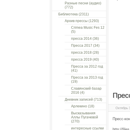
Разные песни (аудио)
(772)
Библиотека
(2311)
Архив прессы
(1293)
Crimea Music Fes 12
(5)
пресса 2014
(36)
Пресса 2017
(34)
пресса 2018
(28)
пресса 2019
(40)
Пресса за 2012 год
(41)
Пресса за 2013 год
(19)
Славянский базар
2016
(4)
Прес
Дневник записей
(713)
Арлекино
(18)
Октябрь 3
Высказывания
Аллы Пугачевой
Пресс-кон
(270)
интересные ссылки
http://fil