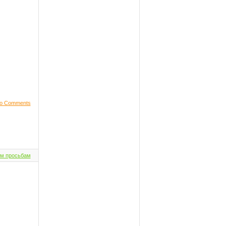
o Comments
м просьбам