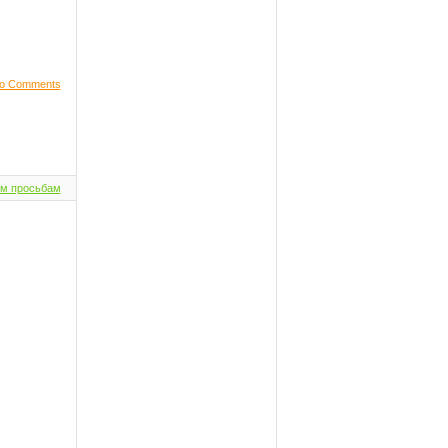
o Comments
м просьбам