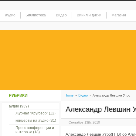
аудио
Библиотека
Видео
Винил и диски
Магазин
РУБРИКИ
Home
»
Видео
»
Александр Левшин Утро
аудио
(939)
Александр Левшин 
Журнал "Кругозор"
(12)
концерты на аудио
(31)
Сентябрь 13th, 2010
Пресс-конференции и
интервью
(18)
Александр Левшин Утро(НТВ) об Алле