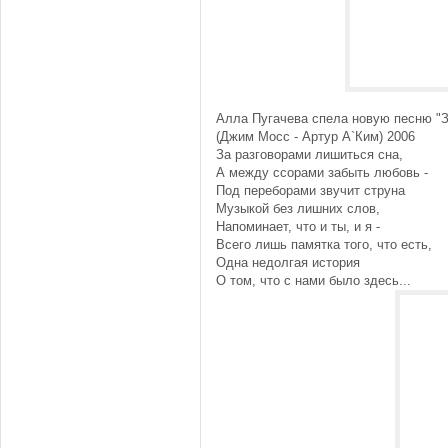
Алла Пугачева спела новую песню "
(Джим Мосс - Артур А`Ким) 2006
За разговорами лишиться сна,
А между ссорами забыть любовь -
Под переборами звучит струна
Музыкой без лишних слов,
Напоминает, что и ты, и я -
Всего лишь памятка того, что есть,
Одна недолгая история
О том, что с нами было здесь...