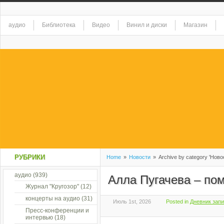
аудио
Библиотека
Видео
Винил и диски
Магазин
РУБРИКИ
Home
»
Новости
»
Archive by category 'Ново
аудио
(939)
Алла Пугачева – п
Журнал "Кругозор"
(12)
концерты на аудио
(31)
Июль 1st, 2026
Posted in
Дневник зап
Пресс-конференции и
интервью
(18)