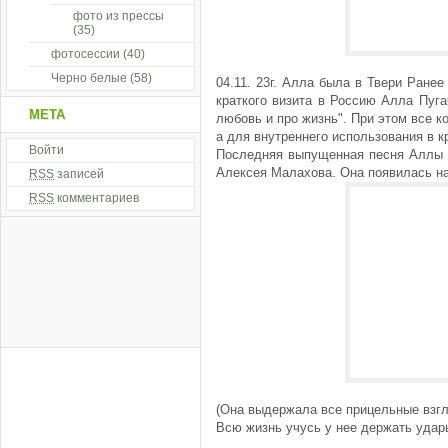
фото из прессы
(35)
фотосессии
(40)
Черно белые
(58)
04.11. 23г. Алла была в Твери Ране
краткого визита в Россию Алла Пуга
МЕТА
любовь и про жизнь". При этом все к
а для внутреннего использования в к
Войти
Последняя выпущенная песня Аллы П
Алексея Малахова. Она появилась на
RSS
записей
RSS
комментариев
(Она выдержала все прицельные взг
Всю жизнь учусь у нее держать уда