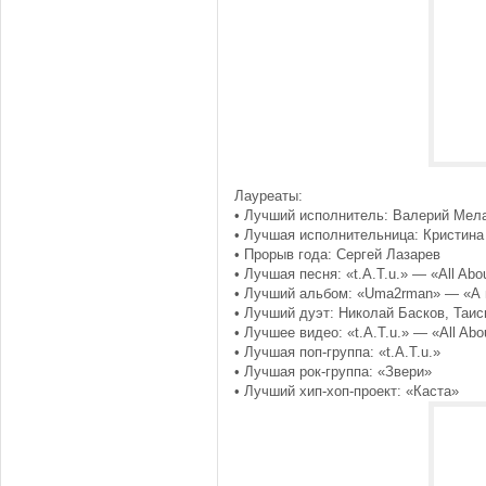
Лауреаты:
• Лучший исполнитель: Валерий Мел
• Лучшая исполнительница: Кристина
• Прорыв года: Сергей Лазарев
• Лучшая песня: «t.A.T.u.» — «All Abo
• Лучший альбом: «Uma2rman» — «А м
• Лучший дуэт: Николай Басков, Таи
• Лучшее видео: «t.A.T.u.» — «All Abo
• Лучшая поп-группа: «t.A.T.u.»
• Лучшая рок-группа: «Звери»
• Лучший хип-хоп-проект: «Каста»