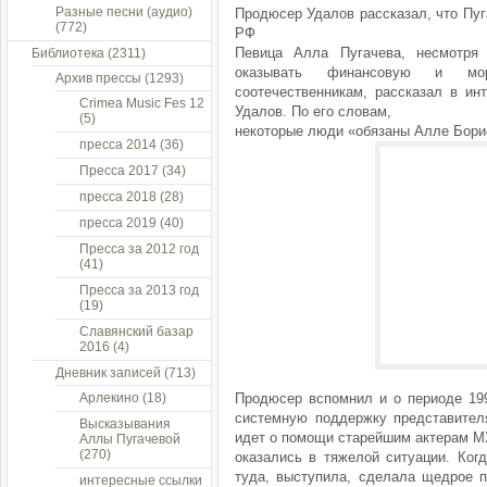
Разные песни (аудио)
Продюсер Удалов рассказал, что Пу
(772)
РФ
Певица Алла Пугачева, несмотря
Библиотека
(2311)
оказывать финансовую и мо
Архив прессы
(1293)
соотечественникам, рассказал в и
Crimea Music Fes 12
Удалов. По его словам,
(5)
некоторые люди «обязаны Алле Бори
пресса 2014
(36)
Пресса 2017
(34)
пресса 2018
(28)
пресса 2019
(40)
Пресса за 2012 год
(41)
Пресса за 2013 год
(19)
Славянский базар
2016
(4)
Дневник записей
(713)
Арлекино
(18)
Продюсер вспомнил и о периоде 199
системную поддержку представителя
Высказывания
идет о помощи старейшим актерам МХ
Аллы Пугачевой
(270)
оказались в тяжелой ситуации. Ког
туда, выступила, сделала щедрое п
интересные ссылки