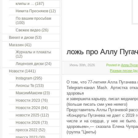
клипы и …
(187)
Никита Пресняков
(12)
По вашим просьбам
(100)
Свежее видео
(26)
Винил и диски
(53)
Магазин
(41)
ложь про Аллу Пуга
Журналы и плакаты
(12)
Лицензия диски
(24)
Июнь 30th, 2026
Posted in
Алла Пуга
Разные песни (ау
Новости
(1441)
Instagram
(295)
О том, что 77-летняя Алла Пугачева
Анонсы Тв
(153)
Telegram-канал Mash. Артистка отк
МаксимМаксим
(23)
здоровья
и завершила карьеру, писал медиапро
Новости 2023
(76)
(больше писать сми уже неяего)
Новости 2024
(94)
Представитель Аллы Пугачевой расс
новости 2025
(112)
«Концерты Пугачева не дает с 2019 г
числе и на сердце, у нее не было.
Новости 2026
(73)
здоровьем»,— сказала Елена Чупрак
пресса 2022
(52)
(группа "Цветы)
пресса 2023
(30)