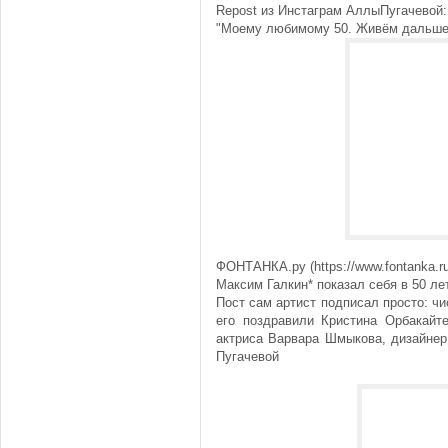
Repost из Инстаграм АллыПугачевой:
"Моему любимому 50. Живём дальш
ФОНТАНКА.ру (https://www.fontanka.ru
Максим Галкин* показал себя в 50 ле
Пост сам артист подписал просто: чи
его поздравили Кристина Орбакайт
актриса Варвара Шмыкова, дизайнер
Пугачевой