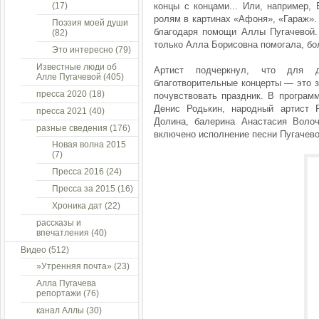
(17)
концы с концами... Или, например, 
ролям в картинах «Афоня», «Гараж».
Поэзия моей души
благодаря помощи Аллы Пугачевой. 
(82)
только Алла Борисовна помогала, бо
Это интересно
(79)
Известные люди об
Артист подчеркнул, что для д
Алле Пугачевой
(405)
благотворительные концерты — это 
пресса 2020
(18)
почувствовать праздник. В програм
Денис Родькин, народный артист
пресса 2021
(40)
Долина, балерина Анастасия Воло
разные сведения
(176)
включено исполнение песни Пугачево
Новая волна 2015
(7)
Пресса 2016
(24)
Пресса за 2015
(16)
Хроника дат
(22)
рассказы и
впечатления
(40)
Видео
(512)
»Утренняя почта»
(23)
Алла Пугачева
репортажи
(76)
канал Аллы
(30)