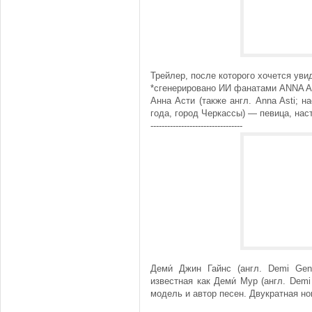
Трейлер, после которого хочется ув
*сгенерировано ИИ фанатами ANNA A
Анна Асти (также англ. Anna Asti; 
года, город Черкассы) — певица, на
---------------------------------
Деми́ Джин Гайнс (англ. Demi Gen
известная как Деми́ Мур (англ. Dem
модель и автор песен. Двукратная н