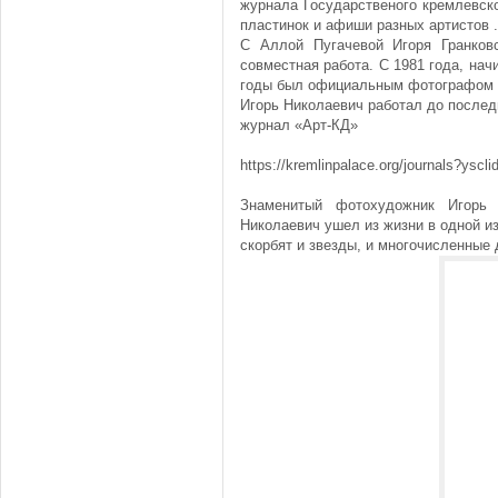
журнала Государственого кремлевск
пластинок и афиши разных артистов .
С Аллой Пугачевой Игоря Гранков
совместная работа. С 1981 года, нач
годы был официальным фотографом п
Игорь Николаевич работал до последн
журнал «Арт-КД»
https://kremlinpalace.org/journals?ysc
Знаменитый фотохудожник Игорь 
Николаевич ушел из жизни в одной из
скорбят и звезды, и многочисленные 