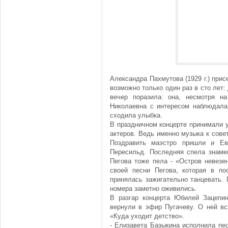
Александра Пахмутова (1929 г.) прис
возможно только один раз в сто лет:
вечер поразила: она, несмотря н
Николаевна с интересом наблюдала
сходила улыбка.
В праздничном концерте принимали 
актеров. Ведь именно музыка к сов
Поздравить маэстро пришли и Ев
Пересильд. Последняя спела знаме
Пегова тоже пела - «Остров невезе
своей песни Пегова, которая в по
принялась зажигательно танцевать. 
номера заметно оживились.
В разгар концерта Юбилей Зацепи
вернули в эфир Пугачеву. О ней в
«Куда уходит детство».
- Елизавета Базыкина исполнила пе