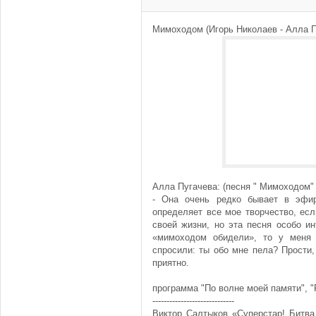
Мимоходом (Игорь Николаев - Алла П
Алла Пугачева: (песня " Мимоходом" -
- Она очень редко бывает в эфир
определяет все мое творчество, есл
своей жизни, но эта песня особо ин
«мимоходом обидели», то у меня 
спросили: ты обо мне пела? Прости,
приятно.
программа "По волне моей памяти", "Р
-----------------------------
Виктор Салтыков «Суперстар! Битва