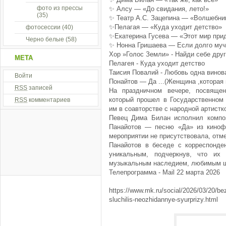
фото из прессы
✨ Алсу — «До свидания, лето!»
(35)
✨ Театр А.С. Зацепина — «Волшебни
✨Пелагая — «Куда уходит детство»
фотосессии
(40)
✨Екатерина Гусева — «Этот мир при
Черно белые
(58)
✨ Нонна Гришаева — Если долго муч
Хор »Голос Земли» - Найди себе дру
МЕТА
Пелагея - Куда уходит детство
Таисия Повалий - Любовь одна винов
Войти
Понайтов — Да ...(Женщина ,которая 
RSS
записей
На праздничном вечере, посвящен
который прошел в Государственном 
RSS
комментариев
им в соавторстве с народной артистк
Певец Дима Билан исполнил композ
Панайотов — песню «Да» из киноф
мероприятии не присутствовала, отме
Панайотов в беседе с корреспонде
уникальным, подчеркнув, что их
музыкальным наследием, любимым ши
Телепрограмма - Mail 22 марта 2026
https://www.mk.ru/social/2026/03/20/be
sluchilis-neozhidannye-syurprizy.html