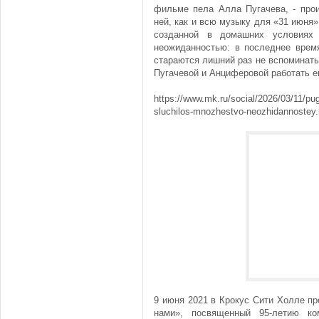
фильме пела Алла Пугачева, - прои
ней, как и всю музыку для «31 июня»
созданной в домашних условиях 
неожиданностью: в последнее врем
стараются лишний раз не вспоминать
Пугачевой и Анциферовой работать 
https://www.mk.ru/social/2026/03/11/pu
sluchilos-mnozhestvo-neozhidannoste
9 июня 2021 в Крокус Сити Холле п
нами», посвященный 95-летию ко