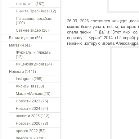
клипы и …
(187)
Никита Пресняков
(12)
По вашим просьбам
26.03. 2026 состоялся концерт ,по
(100)
можно было узнать песни, которые н
Свежее видео
(26)
спела песни : " Да" и "Этот мир" с
сериалу " Кураж" 2014 (12 серий) 
Винил и диски
(53)
героиню ,которую играла Александра
Магазин
(41)
Журналы и плакаты
(12)
Лицензия диски
(24)
Новости
(1441)
Instagram
(295)
Анонсы Тв
(153)
МаксимМаксим
(23)
Новости 2023
(76)
Новости 2024
(94)
новости 2025
(112)
Новости 2026
(73)
пресса 2022
(52)
пресса 2023
(30)