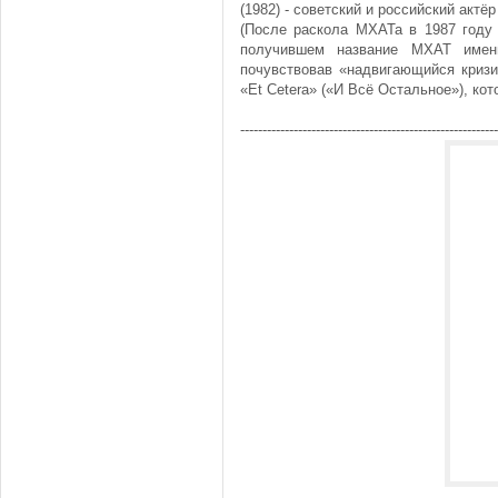
(1982) - советский и российский актёр
(После раскола МХАТа в 1987 году
получившем название МХАТ имен
почувствовав «надвигающийся кризи
«Et Cetera» («И Всё Остальное»), ко
----------------------------------------------------------