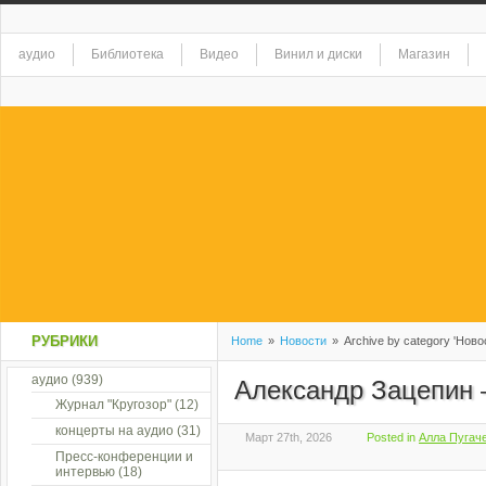
аудио
Библиотека
Видео
Винил и диски
Магазин
РУБРИКИ
Home
»
Новости
»
Archive by category 'Ново
аудио
(939)
Александр Зацепин 
Журнал "Кругозор"
(12)
концерты на аудио
(31)
Март 27th, 2026
Posted in
Алла Пугаче
Пресс-конференции и
интервью
(18)