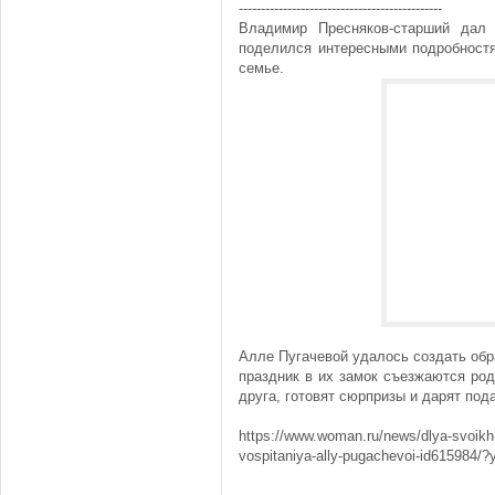
----------------------------------------------
Владимир Пресняков-старший дал
поделился интересными подробностя
семье.
Алле Пугачевой удалось создать обр
праздник в их замок съезжаются род
друга, готовят сюрпризы и дарят под
https://www.woman.ru/news/dlya-svoikh
vospitaniya-ally-pugachevoi-id615984/