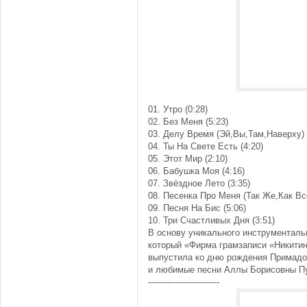
01. Утро (0:28)
02. Без Меня (5:23)
03. Делу Время (Эй,Вы,Там,Наверху) 
04. Ты На Свете Есть (4:20)
05. Этот Мир (2:10)
06. Бабушка Моя (4:16)
07. Звёздное Лето (3:35)
08. Песенка Про Меня (Так Же,Как Все
09. Песня На Бис (5:06)
10. Три Счастливых Дня (3:51)
В основу уникального инструменталь
который «Фирма грамзаписи «Никити
выпустила ко дню рождения Примадо
и любимые песни Аллы Борисовны Пу
--------------------------