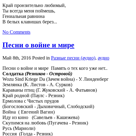
Край пронзительно любимый,
Ты всегда меня поймешь,
Гениальная равнина
В белых клавишах берез...
No Comments
Песни о войне и мире
Май 8th, 2016
Posted in
Разные песни (аудио)
,
аудио
Песни о войне и мире Память о тех кого уже нет..
Солдатка
(Резников - Островой)
Wozu Sind Kriege Da (Зачем война) - У. Линденберг
Землянка (К. Листов - А. Сурков)
Караваны птиц (Г. Жуковский - А. Фатьянов)
Край родной (Паулс - Резник)
Ермолова с Чистых прудов
(Богословский - Дыховичный, Слободский)
Война ( Евгений Вагин)
Иду из кино (Савельев - Кашежева)
Скупимся на любовь (Пугачева - Резник)
Русь (Мариоли)
Россия (Голда - Резник)