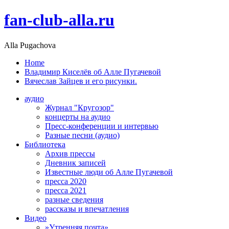
fan-club-alla.ru
Alla Pugachova
Home
Владимир Киселёв об Алле Пугачевой
Вячеслав Зайцев и его рисунки.
аудио
Журнал "Кругозор"
концерты на аудио
Пресс-конференции и интервью
Разные песни (аудио)
Библиотека
Архив прессы
Дневник записей
Известные люди об Алле Пугачевой
пресса 2020
пресса 2021
разные сведения
рассказы и впечатления
Видео
»Утренняя почта»