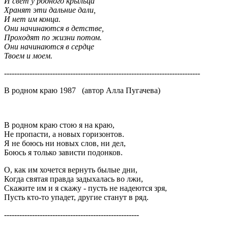
И свет у родного крыльца
Хранят эти дальние дали,
И нет им конца.
Они начинаются в детстве,
Проходят по жизни потом.
Они начинаются в сердце
Твоем и моем.
-----------------------------------------------------------------------------
В родном краю 1987 (автор Алла Пугачева)
В родном краю стою я на краю,
Не пропасти, а новых горизонтов.
Я не боюсь ни новых слов, ни дел,
Боюсь я только зависти подонков.
О, как им хочется вернуть былые дни,
Когда святая правда задыхалась во лжи,
Скажите им и я скажу - пусть не надеются зря,
Пусть кто-то упадет, другие станут в ряд.
-----------------------------------------------------