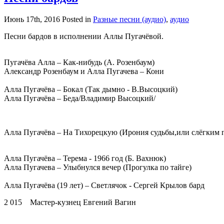
Июнь 17th, 2016
Posted in
Разные песни (аудио)
,
аудио
Песни бардов в исполнении Аллы Пугачёвой.
Пугачёва Алла – Как-нибудь (А. Розенбаум)
Александр Розенбаум и Алла Пугачева – Кони
Алла Пугачёва – Бокал (Так дымно - В.Высоцкий)
Алла Пугачёва – Беда/Владимир Высоцкий/
Алла Пугачёва – На Тихорецкую (Ирония судьбы,или слёгким 
Алла Пугачёва – Терема - 1966 год (Б. Вахнюк)
Алла Пугачева – Улыбнулся вечер (Прогулка по тайге)
Алла Пугачёва (19 лет) – Светлячок - Cергей Крылов бард
2 015 Мастер-кузнец Евгений Вагин