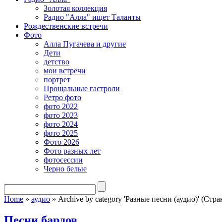
Золотая коллекция
Радио "Алла" ищет Таланты
Рождественские встречи
Фото
Алла Пугачева и другие
Дети
детство
мои встречи
портрет
Прощальные гастроли
Ретро фото
фото 2022
фото 2023
фото 2024
фото 2025
Фото 2026
Фото разных лет
фотосессии
Черно белые
Home
»
аудио
»
Archive by category 'Разные песни (аудио)' (Стра
Песни бардов