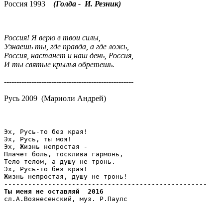
Россия 1993
(Голда - И. Резник)
Россия! Я верю в твои силы,
Узнаешь ты, где правда, а где ложь,
Россия, настанет и наш день, Россия,
И ты святые крылья обретешь.
----------------------------------------------------
Русь 2009 (Мариоли Андрей)
Эх, Русь-то без края!

Эх, Русь, ты моя!

Эх, Жизнь непростая -

Плачет боль, тосклива гармонь,

Тело телом, а душу не тронь.

Эх, Русь-то без края!

Жизнь непростая, душу не тронь!

Ты меня не оставляй  2016
сл.А.Вознесенский, муз. Р.Паулс