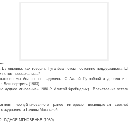
---
 Евгеньевна, как говорят, Пугачёва потом постоянно поддерживала Ш
и потом пересекались?
ьженко мы больше не виделись. С Аллой Пугачёвой я делала и 
ю Ваш портрет» (1983)
ню чудное мгновение» 1980 (с Алисой Фрейндлих) . Впечатления остал
агмент неопубликованного ранее интервью посвящается светло
го журналиста Галины Мшанской.
---------------------------
 ЧУДНОЕ МГНОВЕНЬЕ (1980)