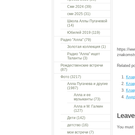
Сми 2024
(39)
сми 2025
(31)
Школа Аллы Пугачевой
(14)
Юбилей 2019
(119)
Радио "Алла"
(79)
Золотая коллекция
(1)
https://ww
Радио "Алла" ищет
znakomstv
Таланты
(3)
Рождественские встречи
Related po
(87)
Фото
(3217)
Клав
Клав
Алла Пугачева и другие
(1987)
Клав
Алла и ее
Андр
музыканты
(73)
Алла и М. Галкин
(127)
Leave
Дети
(142)
детство
(16)
You must
мои встречи
(7)