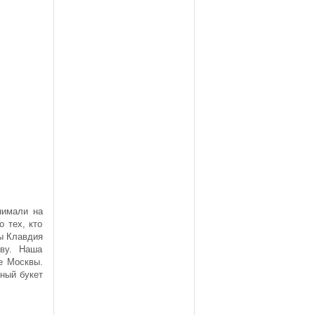
и
о
нимали на
 тех, кто
ды Клавдия
ву. Наша
е Москвы.
мный букет