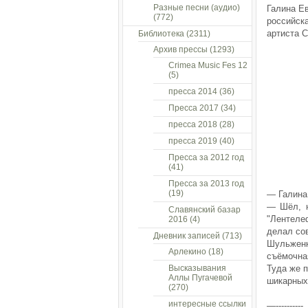
Разные песни (аудио)
Галина Е
(772)
российска
артиста 
Библиотека
(2311)
Архив прессы
(1293)
Crimea Music Fes 12
(5)
пресса 2014
(36)
Пресса 2017
(34)
пресса 2018
(28)
пресса 2019
(40)
Пресса за 2012 год
(41)
Пресса за 2013 год
(19)
— Галина
— Шёл, н
Славянский базар
"Лентеле
2016
(4)
делал сов
Дневник записей
(713)
Шульжен
Арлекино
(18)
съёмочна
Высказывания
Туда же п
Аллы Пугачевой
шикарных
(270)
интересные ссылки
—----------