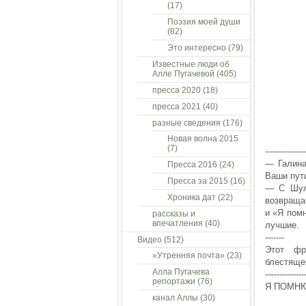
(17)
Поэзия моей души
(82)
Это интересно
(79)
Известные люди об
Алле Пугачевой
(405)
пресса 2020
(18)
пресса 2021
(40)
разные сведения
(176)
Новая волна 2015
(7)
---------------
— Галина
Пресса 2016
(24)
Ваши пут
Пресса за 2015
(16)
— С Шул
Хроника дат
(22)
возвраща
и «Я пом
рассказы и
впечатления
(40)
лучшие.
-------
Видео
(512)
Этот фр
»Утренняя почта»
(23)
блестяще
Алла Пугачева
—-------------
репортажи
(76)
Я ПОМНЮ
канал Аллы
(30)