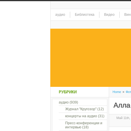
аудио
Библиотека
Видео
Вин
РУБРИКИ
Home
»
Фо
аудио
(939)
Алла
Журнал "Кругозор"
(12)
концерты на аудио
(31)
Май 11th,
Пресс-конференции и
интервью
(18)