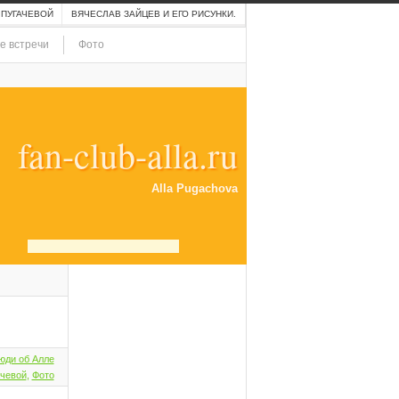
 ПУГАЧЕВОЙ
ВЯЧЕСЛАВ ЗАЙЦЕВ И ЕГО РИСУНКИ.
е встречи
Фото
fan-club-alla.ru
Alla Pugachova
юди об Алле
чевой
,
Фото