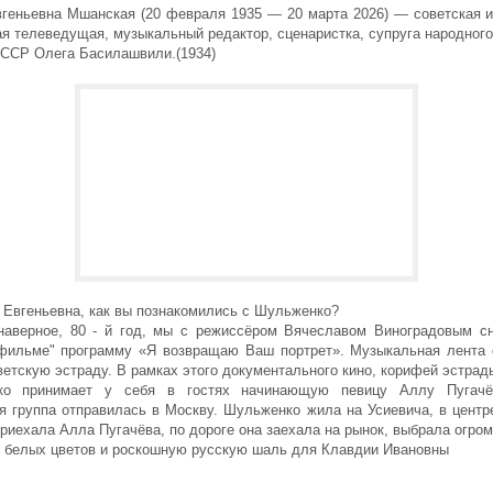
вгеньевна Мшанская (20 февраля 1935 — 20 марта 2026) — советская 
я телеведущая, музыкальный редактор, сценаристка, супруга народног
СССР Олега Басилашвили.(1934)
 Евгеньевна, как вы познакомились с Шульженко?
аверное, 80 - й год, мы с режиссёром Вячеславом Виноградовым с
фильме" программу «Я возвращаю Ваш портрет». Музыкальная лента о
етскую эстраду. В рамках этого документального кино, корифей эстра
ко принимает у себя в гостях начинающую певицу Аллу Пугачё
я группа отправилась в Москву. Шульженко жила на Усиевича, в центр
риехала Алла Пугачёва, по дороге она заехала на рынок, выбрала огро
 белых цветов и роскошную русскую шаль для Клавдии Ивановны