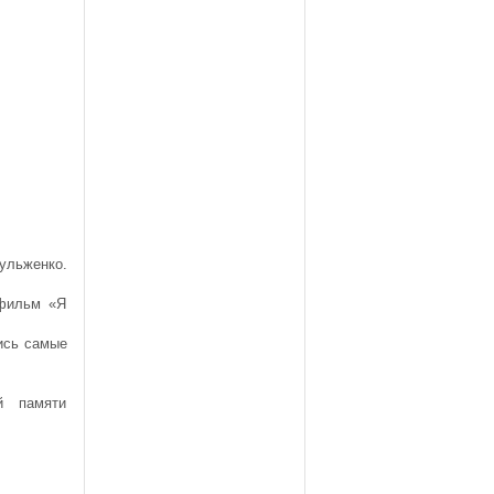
ульженко.
фильм «Я
ись самые
й памяти