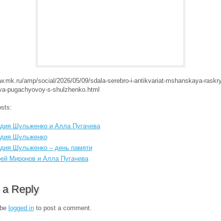
w.mk.ru/amp/social/2026/05/09/sdala-serebro-i-antikvariat-mshanskaya-raskry
a-pugachyovoy-s-shulzhenko.html
sts:
дия Шульженко и Алла Пугачева
дия Шульженко
дия Шульженко – день памяти
ей Миронов и Алла Пугачева
 a Reply
 be
logged in
to post a comment.