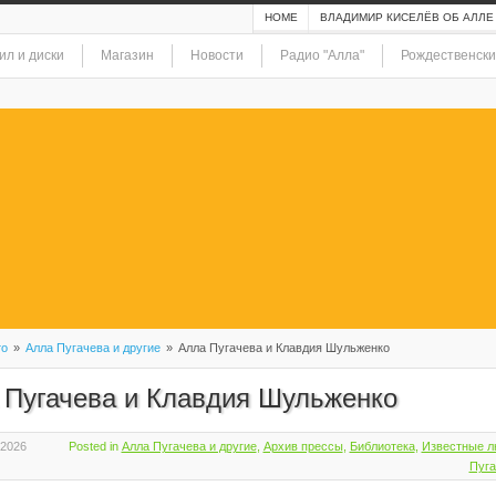
HOME
ВЛАДИМИР КИСЕЛЁВ ОБ АЛЛЕ
ил и диски
Магазин
Новости
Радио "Алла"
Рождественски
то
»
Алла Пугачева и другие
»
Алла Пугачева и Клавдия Шульженко
 Пугачева и Клавдия Шульженко
 2026
Posted in
Алла Пугачева и другие
,
Архив прессы
,
Библиотека
,
Известные л
Пуга