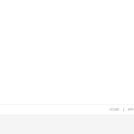
HOME
|
ВЯЧ