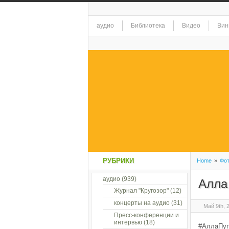
аудио
Библиотека
Видео
Вин
РУБРИКИ
Home
»
Фо
аудио
(939)
Алла
Журнал "Кругозор"
(12)
концерты на аудио
(31)
Май 9th, 
Пресс-конференции и
интервью
(18)
#АллаПуг