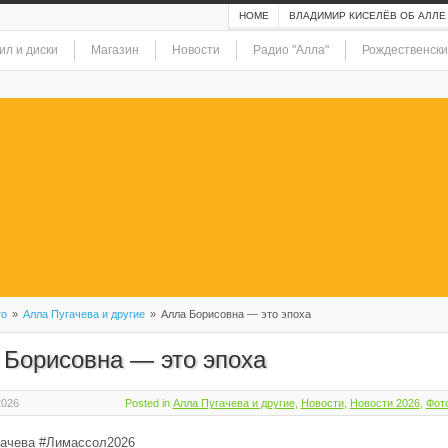
HOME
ВЛАДИМИР КИСЕЛЁВ ОБ АЛЛЕ
ил и диски
Магазин
Новости
Радио "Алла"
Рождественски
то
»
Алла Пугачева и другие
»
Алла Борисовна — это эпоха
 Борисовна — это эпоха
2026
Posted in
Алла Пугачева и другие
,
Новости
,
Новости 2026
,
Фот
ачева #Лимассол2026