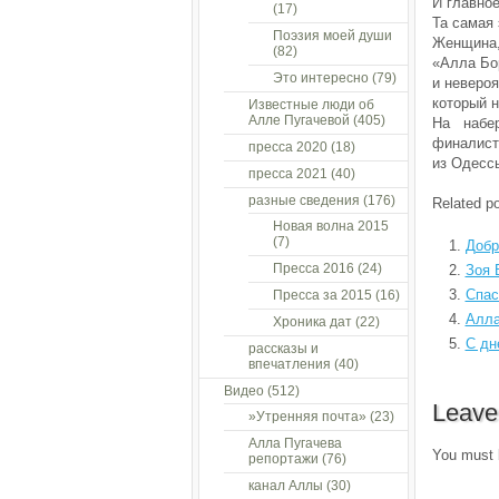
И главное
(17)
Та самая 
Поэзия моей души
Женщина,
(82)
«Алла Бор
Это интересно
(79)
и невероя
который 
Известные люди об
Алле Пугачевой
(405)
На набе
финалист
пресса 2020
(18)
из Одессы
пресса 2021
(40)
разные сведения
(176)
Related po
Новая волна 2015
(7)
Добр
Пресса 2016
(24)
Зоя 
Спас
Пресса за 2015
(16)
Алла
Хроника дат
(22)
С дн
рассказы и
впечатления
(40)
Видео
(512)
Leave
»Утренняя почта»
(23)
Алла Пугачева
You must
репортажи
(76)
канал Аллы
(30)