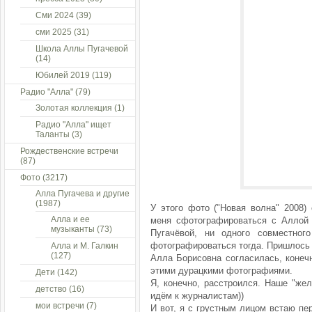
Сми 2024
(39)
сми 2025
(31)
Школа Аллы Пугачевой
(14)
Юбилей 2019
(119)
Радио "Алла"
(79)
Золотая коллекция
(1)
Радио "Алла" ищет
Таланты
(3)
Рождественские встречи
(87)
Фото
(3217)
Алла Пугачева и другие
(1987)
У этого фото ("Новая волна" 2008)
Алла и ее
меня сфотографироваться с Аллой 
музыканты
(73)
Пугачёвой, ни одного совместно
фотографироваться тогда. Пришлось 
Алла и М. Галкин
(127)
Алла Борисовна согласилась, конечн
этими дурацкими фотографиями.
Дети
(142)
Я, конечно, расстроился. Наше "же
детство
(16)
идём к журналистам))
мои встречи
(7)
И вот, я с грустным лицом встаю пе