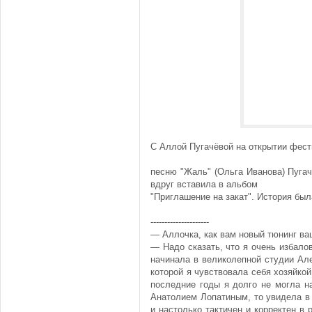
С Аллой Пугачёвой на открытии фест
песню "Жаль" (Ольга Иванова) Пугач
вдруг вставила в альбом
"Приглашение на закат". История был
---------------------
— Аллочка, как вам новый тюнинг в
— Надо сказать, что я очень избало
начинала в великолепной студии Але
которой я чувствовала себя хозяйко
последние годы я долго не могла на
Анатолием Лопатиным, то увидела в
и настолько тактичен и корректен в 