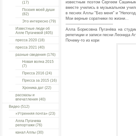
известным поэтом Сергеем Сашиным 
(17)
вместе учились в музыкальном учили
Поэзия моей души
в песнях Аллы "Без меня" и "Непогод
(82)
Мои верные соратники по жизни...
Это интересно
(79)
---------------------------------------
Известные люди об
Алла Борисовна Пугачёва на студии
Алле Пугачевой
(405)
репетиции и записи песни Леонида А
пресса 2020
(18)
Почему-то из кори
пресса 2021
(40)
разные сведения
(176)
Новая волна 2015
(7)
Пресса 2016
(24)
Пресса за 2015
(16)
Хроника дат
(22)
рассказы и
впечатления
(40)
Видео
(512)
»Утренняя почта»
(23)
Алла Пугачева
репортажи
(76)
канал Аллы
(30)