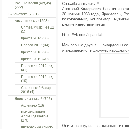
Разные песни (аудио)
Спасибо за музыку!!!
(772)
Анатолий Валерьевич Лопатин (прежн
30 ноября 1968 года, Ярославль, Р
Библиотека
(2311)
поэт-песенник, композитор, музыка
Архив прессы
(1293)
многие известные певцы
Crimea Music Fes 12
(5)
https://vk.com/lopatinlab
пресса 2014
(36)
Мои верные друзья — аккордеоны со 
Пресса 2017
(34)
я аккордеонист и дирижёр народного 
пресса 2018
(28)
пресса 2019
(40)
Пресса за 2012 год
(41)
Пресса за 2013 год
(19)
Славянский базар
2016
(4)
Дневник записей
(713)
Арлекино
(18)
Высказывания
Аллы Пугачевой
(270)
Они и на студии: вы слышите их во
интересные ссылки