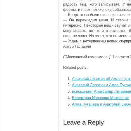
радость тем, кого записывает. У 
формы, и я вот потихоньку собираюс
— Когда-то вы были очень скептичны
— Он переубедил меня. И старые п
интересно. Некоторые вещи звучат л
могу сказать, во что это выльется, 
еще, не знаю. Но за то, что он меня 
— Ждем с нетерпением новых сюрпри
Артур Гаспарян
("Московский комсомолец" 1 августа 
Related posts:
Анатолий Лопатин об Алле Пуга
Анатолий Лопатин и Алла Пугач
вспоминает Александр Литвинен
Валентина Ивановна Матвиенко
Алла Пугачева и Анатолий Собч
Leave a Reply