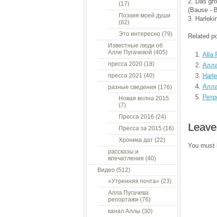
2. Das gr
(17)
(Bause - 
Поэзия моей души
3. Harleki
(82)
Это интересно
(79)
Related po
Известные люди об
Алле Пугачевой
(405)
Alla
пресса 2020
(18)
Алла
пресса 2021
(40)
Harl
Алла
разные сведения
(176)
Ретр
Новая волна 2015
(7)
Пресса 2016
(24)
Leave
Пресса за 2015
(16)
Хроника дат
(22)
You must
рассказы и
впечатления
(40)
Видео
(512)
»Утренняя почта»
(23)
Алла Пугачева
репортажи
(76)
канал Аллы
(30)