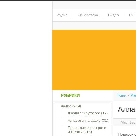
аудио
Библиотека
Видео
Вин
РУБРИКИ
Home
»
Маг
аудио
(939)
Алла
Журнал "Кругозор"
(12)
концерты на аудио
(31)
Март 1st,
Пресс-конференции и
интервью
(18)
Подарок 