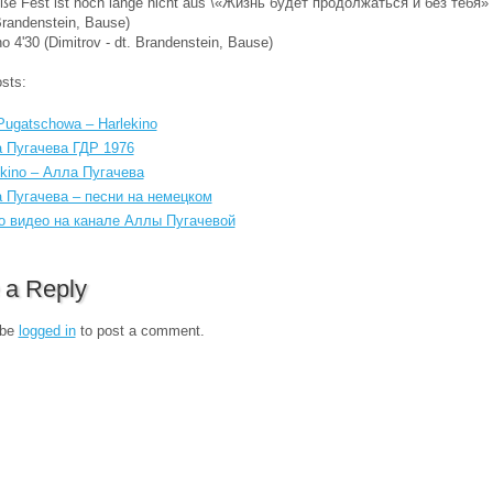
oße Fest ist noch lange nicht aus \«Жизнь будет продолжаться и без тебя» 
Brandenstein, Bause)
no 4'30 (Dimitrov - dt. Brandenstein, Bause)
sts:
 Pugatschowa – Harlekino
 Пугачева ГДР 1976
ekino – Алла Пугачева
 Пугачева – песни на немецком
о видео на канале Аллы Пугачевой
 a Reply
 be
logged in
to post a comment.