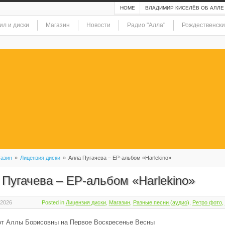
HOME
ВЛАДИМИР КИСЕЛЁВ ОБ АЛЛЕ
ил и диски
Магазин
Новости
Радио "Алла"
Рождественски
азин
»
Лицензия диски
»
Алла Пугачева – EP-альбом «Harlekino»
 Пугачева – EP-альбом «Harlekino»
 2026
Posted in
Лицензия диски
,
Магазин
,
Разные песни (аудио)
,
Ретро фото
,
от Аллы Борисовны на Первое Воскресенье Весны