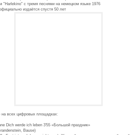
 "Harlekino" с тремя песнями на немецком языке 1976
официально издаётся спустя 50 лет
 на всех цифровых площадках:
hne Dich werde ich leben 3'55 «Большой праздник»
Brandenstein, Bause)