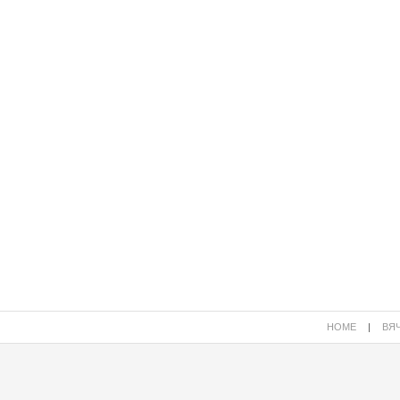
HOME
|
ВЯЧ