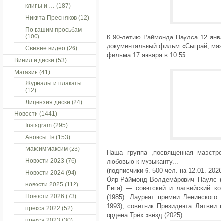
клипы и …
(187)
Никита Пресняков
(12)
По вашим просьбам
(100)
К 90-летию Раймонда Паулса 12 янв
документальный фильм «Сыграй, маэс
Свежее видео
(26)
фильма 17 января в 10:55.
Винил и диски
(53)
Магазин
(41)
Журналы и плакаты
(12)
Лицензия диски
(24)
Новости
(1441)
Instagram
(295)
Анонсы Тв
(153)
МаксимМаксим
(23)
Наша группа ,посвященная маэстр
Новости 2023
(76)
любовью к музыканту...
(подписчики 6. 500 чел. на 12.01. 2026
Новости 2024
(94)
О́яр-Ра́ймонд Волдема́рович Па́улс 
новости 2025
(112)
Рига) — советский и латвийский ко
Новости 2026
(73)
(1985). Лауреат премии Ленинского
1993), советник Президента Латвии
пресса 2022
(52)
ордена Трёх звёзд (2025).
пресса 2023
(30)