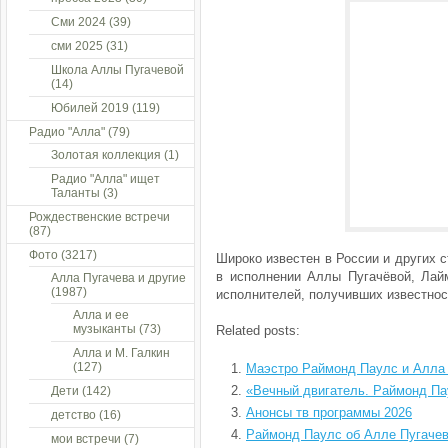
Сми 2024
(39)
сми 2025
(31)
Школа Аллы Пугачевой
(14)
Юбилей 2019
(119)
Радио "Алла"
(79)
Золотая коллекция
(1)
Радио "Алла" ищет
Таланты
(3)
Рождественские встречи
(87)
Фото
(3217)
Широко известен в России и других 
в исполнении Аллы Пугачёвой, Лай
Алла Пугачева и другие
(1987)
исполнителей, получивших известнос
Алла и ее
музыканты
(73)
Related posts:
Алла и М. Галкин
(127)
Маэстро Раймонд Паулс и Алла
«Вечный двигатель. Раймонд П
Дети
(142)
Анонсы тв программы 2026
детство
(16)
Раймонд Паулс об Алле Пугаче
мои встречи
(7)