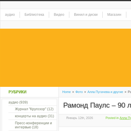
аудио
Библиотека
Видео
Винил и диски
Магазин
РУБРИКИ
Home
»
Фото
»
Алла Пугачева и другие
»
Ра
аудио
(939)
Рамонд Паулс – 90 ле
Журнал "Кругозор"
(12)
концерты на аудио
(31)
Январь 12th, 2026
Posted in
Алла Пу
Пресс-конференции и
интервью
(18)