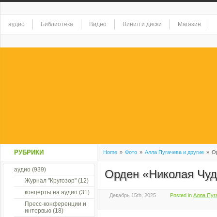
аудио
Библиотека
Видео
Винил и диски
Магазин
РУБРИКИ
Home
»
Фото
»
Алла Пугачева и другие
»
Ор
аудио
(939)
Орден «Николая Чуд
Журнал "Кругозор"
(12)
концерты на аудио
(31)
Декабрь 15th, 2025
Posted in
Алла Пуг
Пресс-конференции и
интервью
(18)