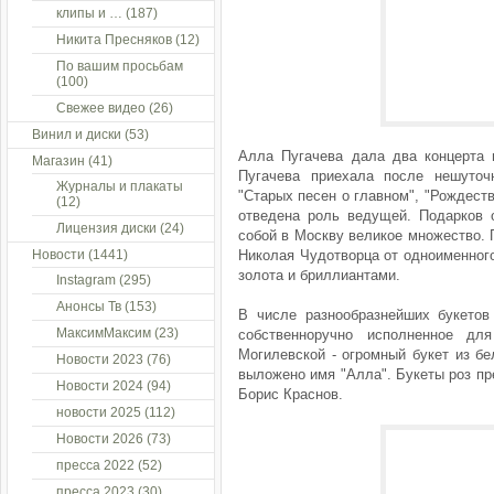
клипы и …
(187)
Никита Пресняков
(12)
По вашим просьбам
(100)
Свежее видео
(26)
Винил и диски
(53)
Алла Пугачева дала два концерта 
Магазин
(41)
Пугачева приехала после нешуточ
Журналы и плакаты
"Старых песен о главном", "Рождеств
(12)
отведена роль ведущей. Подарков о
Лицензия диски
(24)
собой в Москву великое множество. 
Новости
(1441)
Николая Чудотворца от одноименного
золота и бриллиантами.
Instagram
(295)
Анонсы Тв
(153)
В числе разнообразнейших букетов
МаксимМаксим
(23)
собственноручно исполненное дл
Могилевской - огромный букет из б
Новости 2023
(76)
выложено имя "Алла". Букеты роз пр
Новости 2024
(94)
Борис Краснов.
новости 2025
(112)
Новости 2026
(73)
пресса 2022
(52)
пресса 2023
(30)