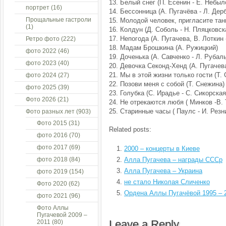
13. Белый снег (П. Есенин - Е. Небыл
портрет
(16)
14. Бессонница (А. Пугачёва - Л. Дер
Прощальные гастроли
15. Молодой человек, пригласите танц
(1)
16. Колдун (Д. Соболь - Н. Пляцковск
17. Непогода (А. Пугачева, В. Лоткин
Ретро фото
(222)
18. Мадам Брошкина (А. Ружицкий)
фото 2022
(46)
19. Доченька (А. Савченко - Л. Рубал
фото 2023
(40)
20. Девочка Секонд-Хенд (А. Пугачева
21. Мы в этой жизни только гости (Т.
фото 2024
(27)
22. Позови меня с собой (Т. Снежина)
фото 2025
(39)
23. Голубка (С. Ирадье - С. Сикорская
Фото 2026
(21)
24. Не отрекаются любя ( Минков -В.
25. Старинные часы ( Паулс - И. Резн
Фото разных лет
(903)
Фото 2015
(31)
Related posts:
фото 2016
(70)
фото 2017
(69)
2000 – концерты в Киеве
фото 2018
(84)
Алла Пугачева – награды СССр
Алла Пугачева – Украина
фото 2019
(154)
не стало Николая Сличенко
Фото 2020
(62)
Ордена Аллы Пугачёвой 1995 – 
фото 2021
(96)
Фото Аллы
Пугачевой 2009 –
Leave a Reply
2011
(80)