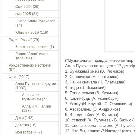
Сми 2024
(39)
сми 2025
(31)
Школа Аллы Пугачевой
(14)
Юбилей 2019
(119)
Радио "Алла"
(79)
Золотая коллекция
(1)
Радио "Алла" ищет
Таланты
(3)
("Музыкальная правда" интернет-порт
Рождественские встречи
Алла Пугачева на концерте 17 декабр
(87)
1. Бумажный змей (В. Резников)
2. Соловушка (Н. Платицина)
Фото
(3217)
3. Начни сначала (Н. Платицина)
Алла Пугачева и другие
4. Беда (В. Высоцкий)
(1987)
5. Птица певчая (В. Кузьмин)
Алла и ее
6. Как-нибудь (А. Розенбаум)
музыканты
(73)
7. Ухожу (И. Крутой - С. Осиашвили)
Алла и М. Галкин
8. Австралиец (Э. Андриянов)
(127)
9. В воду войду (А. Куликов)
Дети
(142)
10. Успокой (А. Пугачёва - Б. Вахнюк)
детство
(16)
11. Свеча горела на столе (А. Пугачев
12. Что Вы, плакать? Никогда! (стих, 
мои встречи
(7)