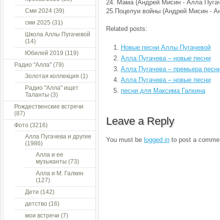
24. Мама (Андрей Мисин - Алла Пугач
Сми 2024
(39)
25.Поцелуи войны (Андрей Мисин - А
сми 2025
(31)
Related posts:
Школа Аллы Пугачевой
(14)
Новые песни Аллы Пугачевой
Юбилей 2019
(119)
Алла Пугачева – новые песни
Радио "Алла"
(79)
Алла Пугачева – премьера песни
Золотая коллекция
(1)
Алла Пугачева – новые песни
Радио "Алла" ищет
песни для Максима Галкина
Таланты
(3)
Рождественские встречи
(87)
Leave a Reply
Фото
(3216)
Алла Пугачева и другие
You must be
logged in
to post a comme
(1986)
Алла и ее
музыканты
(73)
Алла и М. Галкин
(127)
Дети
(142)
детство
(16)
мои встречи
(7)