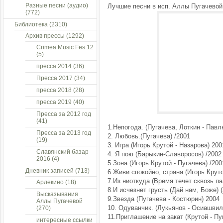
Разные песни (аудио)
Лучшие песни в исп. Аллы Пугачевой
(772)
Библиотека
(2310)
Архив прессы
(1292)
Crimea Music Fes 12
(5)
пресса 2014
(36)
Пресса 2017
(34)
пресса 2018
(28)
пресса 2019
(40)
Пресса за 2012 год
(41)
1.Непогода. (Пугачева, Лоткин - Павл
Пресса за 2013 год
2. Любовь.(Пугачева) /2001
(19)
3. Игра (Игорь Крутой - Назарова) 200
Славянский базар
4. Я пою (Барыкин-Славоросов) /2002
2016
(4)
5.Зона.(Игорь Крутой - Пугачева) /200
Дневник записей
(713)
6.Живи спокойно, страна (Игорь Круто
7.Из ниоткуда (Время течет сквозь па
Арлекино
(18)
8.И исчезнет грусть (Дай нам, Боже) 
Высказывания
9.Звезда (Пугачева - Костюрин) 2004
Аллы Пугачевой
10. Одуванчик. (Лукьянов - Осиашвил
(270)
11.Приглашение на закат (Крутой - Пу
интересные ссылки