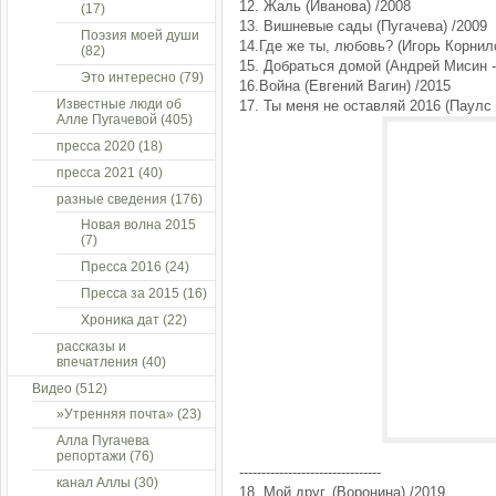
12. Жаль (Иванова) /2008
(17)
13. Вишневые сады (Пугачева) /2009
Поэзия моей души
14.Где же ты, любовь? (Игорь Корнил
(82)
15. Добраться домой (Андрей Мисин 
Это интересно
(79)
16.Война (Евгений Вагин) /2015
Известные люди об
17. Ты меня не оставляй 2016 (Паулс
Алле Пугачевой
(405)
пресса 2020
(18)
пресса 2021
(40)
разные сведения
(176)
Новая волна 2015
(7)
Пресса 2016
(24)
Пресса за 2015
(16)
Хроника дат
(22)
рассказы и
впечатления
(40)
Видео
(512)
»Утренняя почта»
(23)
Алла Пугачева
репортажи
(76)
--------------------------------
канал Аллы
(30)
18. Мой друг. (Воронина) /2019