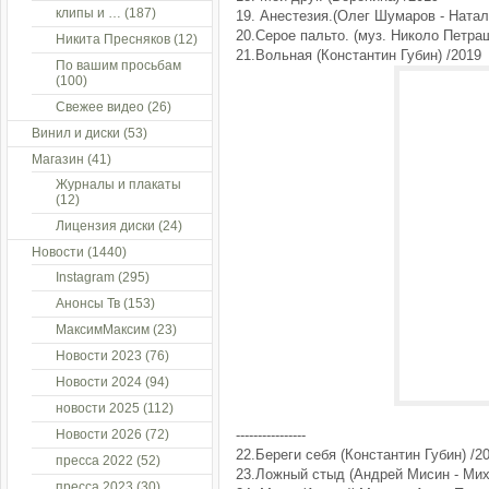
клипы и …
(187)
19. Анестезия.(Олег Шумаров - Натал
20.Серое пальто. (муз. Николо Петраш
Никита Пресняков
(12)
21.Вольная (Константин Губин) /2019
По вашим просьбам
(100)
Свежее видео
(26)
Винил и диски
(53)
Магазин
(41)
Журналы и плакаты
(12)
Лицензия диски
(24)
Новости
(1440)
Instagram
(295)
Анонсы Тв
(153)
МаксимМаксим
(23)
Новости 2023
(76)
Новости 2024
(94)
новости 2025
(112)
Новости 2026
(72)
----------------
22.Береги себя (Константин Губин) /2
пресса 2022
(52)
23.Ложный стыд (Андрей Мисин - Мих
пресса 2023
(30)