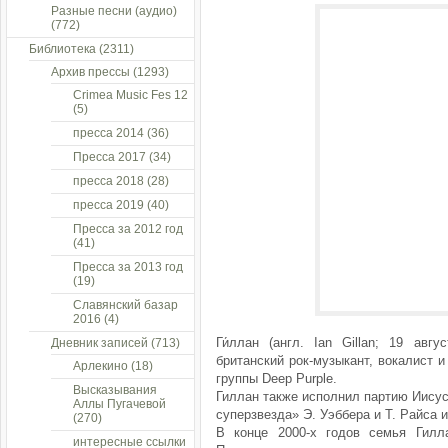
Разные песни (аудио)
(772)
Библиотека
(2311)
Архив прессы
(1293)
Crimea Music Fes 12
(5)
пресса 2014
(36)
Пресса 2017
(34)
пресса 2018
(28)
пресса 2019
(40)
Пресса за 2012 год
(41)
Пресса за 2013 год
(19)
Славянский базар
2016
(4)
Ги́ллан (англ. Ian Gillan; 19 авг
Дневник записей
(713)
британский рок-музыкант, вокалист и
Арлекино
(18)
группы Deep Purple.
Высказывания
Гиллан также исполнил партию Иисус
Аллы Пугачевой
суперзвезда» Э. Уэббера и Т. Райса и
(270)
В конце 2000-х годов семья Гилл
интересные ссылки