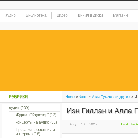
аудио
Библиотека
Видео
Винил и диски
Магазин
РУБРИКИ
Home
»
Фото
»
Алла Пугачева и другие
»
Иэ
аудио
(939)
Иэн Гиллан и Алла 
Журнал "Кругозор"
(12)
концерты на аудио
(31)
Август 18th, 2025
Posted in
А
Пресс-конференции и
интервью
(18)