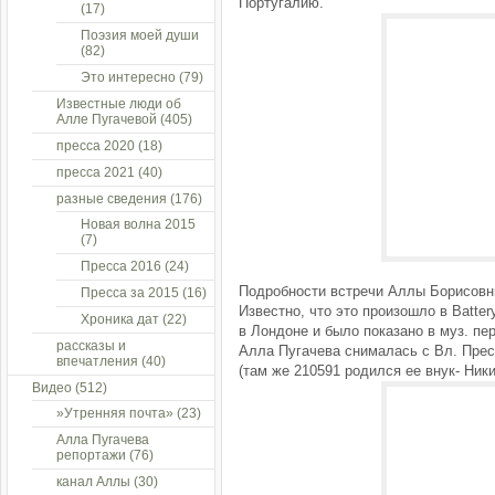
Португалию.
(17)
Поэзия моей души
(82)
Это интересно
(79)
Известные люди об
Алле Пугачевой
(405)
пресса 2020
(18)
пресса 2021
(40)
разные сведения
(176)
Новая волна 2015
(7)
Пресса 2016
(24)
Подробности встречи Аллы Борисовн
Пресса за 2015
(16)
Известно, что это произошло в Battery
Хроника дат
(22)
в Лондоне и было показано в муз. пер
рассказы и
Алла Пугачева снималась с Вл. Пре
впечатления
(40)
(там же 210591 родился ее внук- Ник
Видео
(512)
»Утренняя почта»
(23)
Алла Пугачева
репортажи
(76)
канал Аллы
(30)