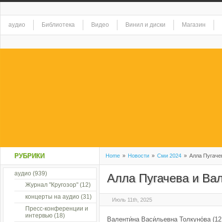
аудио
Библиотека
Видео
Винил и диски
Магазин
РУБРИКИ
Home
»
Новости
»
Сми 2024
»
Алла Пугачев
аудио
(939)
Алла Пугачева и Ва
Журнал "Кругозор"
(12)
концерты на аудио
(31)
Июль 11th, 2025
Пресс-конференции и
интервью
(18)
Валенти́на Васи́льевна Толкуно́ва (