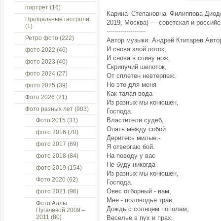
портрет
(16)
Карина Степановна Филиппова-Диодо
Прощальные гастроли
2019, Москва) — советская и российс
(1)
--------------------
Ретро фото
(222)
Автор музыки: Андрей Ктитарев Авто
И снова злой поток,
фото 2022
(46)
И снова в спину нож,
фото 2023
(40)
Скрипучий шепоток,
фото 2024
(27)
От сплетен невтерпеж.
Но это для меня
фото 2025
(39)
Как талая вода -
Фото 2026
(21)
Из разных мы конюшен,
Фото разных лет
(903)
Господа.
Властители судеб,
Фото 2015
(31)
Опять между собой
фото 2016
(70)
Деритесь милые,-
фото 2017
(69)
Я отвергаю бой.
На поводу у вас
фото 2018
(84)
Не буду никогда-
фото 2019
(154)
Из разных мы конюшен,
Фото 2020
(62)
Господа.
Овес отборный - вам,
фото 2021
(96)
Мне - половодье трав,
Фото Аллы
Дождь с солнцем пополам,
Пугачевой 2009 –
2011
(80)
Веселье в пух и прах.