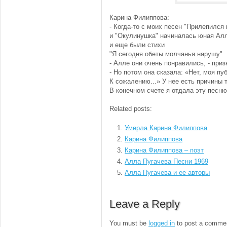
Карина Филиппова:
- Когда-то с моих песен "Прилепился 
и "Окулинушка" начиналась юная Алл
и еще были стихи
"Я сегодня обеты молчанья нарушу"
- Алле они очень понравились, - при
- Но потом она сказала: «Нет, моя пу
К сожалению...» У нее есть причины т
В конечном счете я отдала эту песню
Related posts:
Умерла Карина Филиппова
Карина Филиппова
Карина Филиппова – поэт
Алла Пугачева Песни 1969
Алла Пугачева и ее авторы
Leave a Reply
You must be
logged in
to post a comme