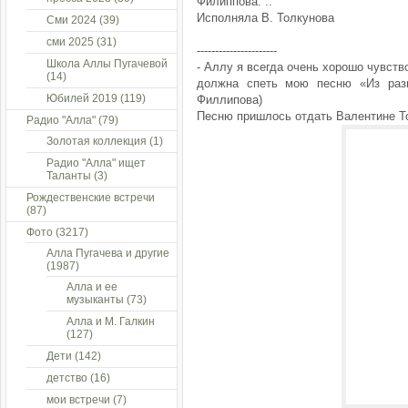
Филиппова. ..
Исполняла В. Толкунова
Сми 2024
(39)
сми 2025
(31)
----------------------
Школа Аллы Пугачевой
- Аллу я всегда очень хорошо чувств
(14)
должна спеть мою песню «Из разн
Юбилей 2019
(119)
Филлипова)
Песню пришлось отдать Валентине Т
Радио "Алла"
(79)
Золотая коллекция
(1)
Радио "Алла" ищет
Таланты
(3)
Рождественские встречи
(87)
Фото
(3217)
Алла Пугачева и другие
(1987)
Алла и ее
музыканты
(73)
Алла и М. Галкин
(127)
Дети
(142)
детство
(16)
мои встречи
(7)