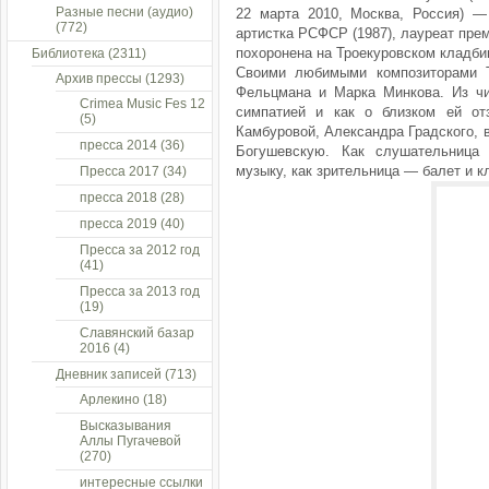
Разные песни (аудио)
22 марта 2010, Москва, Россия) —
(772)
артистка РСФСР (1987), лауреат прем
похоронена на Троекуровском кладб
Библиотека
(2311)
Своими любимыми композиторами Т
Архив прессы
(1293)
Фельцмана и Марка Минкова. Из чи
Crimea Music Fes 12
симпатией и как о близком ей от
(5)
Камбуровой, Александра Градского, 
пресса 2014
(36)
Богушевскую. Как слушательница
музыку, как зрительница — балет и к
Пресса 2017
(34)
пресса 2018
(28)
пресса 2019
(40)
Пресса за 2012 год
(41)
Пресса за 2013 год
(19)
Славянский базар
2016
(4)
Дневник записей
(713)
Арлекино
(18)
Высказывания
Аллы Пугачевой
(270)
интересные ссылки