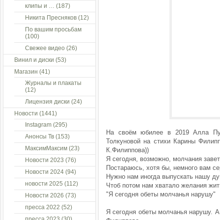
клипы и …
(187)
Никита Пресняков
(12)
По вашим просьбам
(100)
Свежее видео
(26)
Винил и диски
(53)
Магазин
(41)
Журналы и плакаты
(12)
Лицензия диски
(24)
Новости
(1441)
Instagram
(295)
На своём юбилее в 2019 Алла Пу
Анонсы Тв
(153)
Толкуновой на стихи Карины Филиппо
МаксимМаксим
(23)
К.Филиппова))
Я сегодня, возможно, молчания заве
Новости 2023
(76)
Постараюсь, хотя бы, немного вам се
Новости 2024
(94)
Нужно нам иногда выпускать нашу ду
новости 2025
(112)
Чтоб потом нам хватало желания жит
"Я сегодня обеты молчанья нарушу"
Новости 2026
(73)
пресса 2022
(52)
Я сегодня обеты молчанья нарушу. А
пресса 2023
(30)