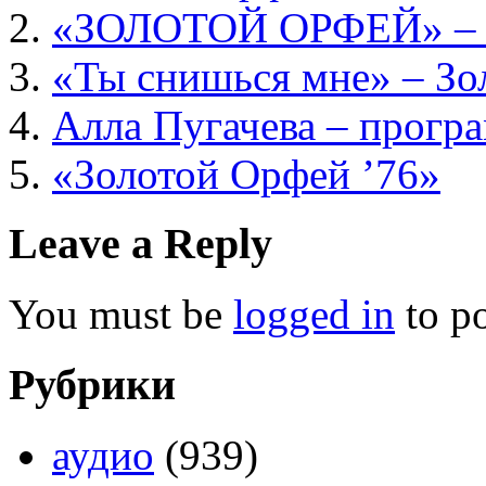
«ЗОЛОТОЙ ОРФЕЙ» – А
«Ты снишься мне» – Зо
Алла Пугачева – прогр
«Золотой Орфей ’76»
Leave a Reply
You must be
logged in
to p
Рубрики
аудио
(939)