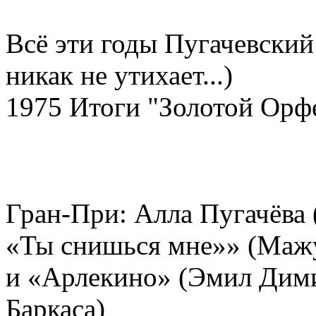
Всё эти годы Пугачевский
никак не утихает...)
1975 Итоги "Золотой Орф
Гран-При: Алла Пугачёва
«Ты снишься мне»» (Маж
и «Арлекино» (Эмил Дими
Баркаса)