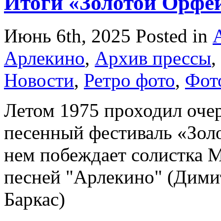
Итоги «Золотой Орфей
Июнь 6th, 2025
Posted in
Арлекино
,
Архив прессы
,
Новости
,
Ретро фото
,
Фот
Летом 1975 проходил оче
песенный фестиваль «Зол
нем побеждает солистка М
песней "Арлекино" (Димит
Баркас)