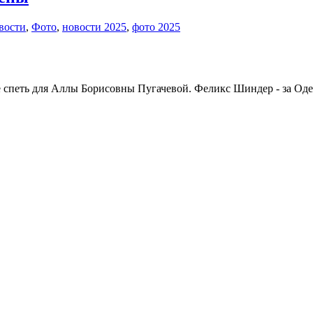
вости
,
Фото
,
новости 2025
,
фото 2025
е спеть для Аллы Борисовны Пугачевой. Феликс Шиндер - за Оде