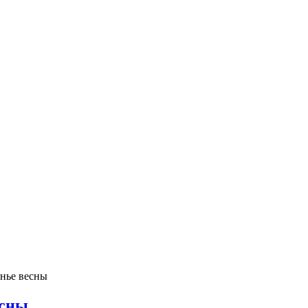
енье весны
есны