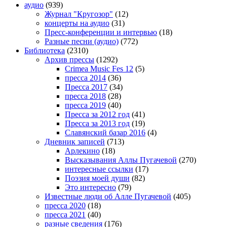
аудио
(939)
Журнал "Кругозор"
(12)
концерты на аудио
(31)
Пресс-конференции и интервью
(18)
Разные песни (аудио)
(772)
Библиотека
(2310)
Архив прессы
(1292)
Crimea Music Fes 12
(5)
пресса 2014
(36)
Пресса 2017
(34)
пресса 2018
(28)
пресса 2019
(40)
Пресса за 2012 год
(41)
Пресса за 2013 год
(19)
Славянский базар 2016
(4)
Дневник записей
(713)
Арлекино
(18)
Высказывания Аллы Пугачевой
(270)
интересные ссылки
(17)
Поэзия моей души
(82)
Это интересно
(79)
Известные люди об Алле Пугачевой
(405)
пресса 2020
(18)
пресса 2021
(40)
разные сведения
(176)