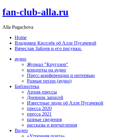
fan-club-alla.ru
Alla Pugachova
Home
Владимир Киселёв об Алле Пугачевой
Вячеслав Зайцев и его рисунки.
аудио
Журнал "Кругозор"
концерты на аудио
Пресс-конференции и интервью
Разные песни (аудио)
Библиотека
Архив прессы
Дневник записей
Известные люди об Алле Пугачевой
пресса 2020
пресса 2021
разные сведения
рассказы и впечатления
Видео
»Утренняя почта»