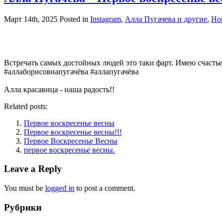
Март 14th, 2025
Posted in
Instagram
,
Алла Пугачева и другие
,
Но
Встречать самых достойных людей это таки фарт. Имею счасть
#аллаборисовнапугачёва #аллапугачёва
Алла красавица - наша радость!!
Related posts:
Первое воскресенье весны
Первое воскресенье весны!!!
Первое Воскресенье Весны
первое воскресенье весны.
Leave a Reply
You must be
logged in
to post a comment.
Рубрики