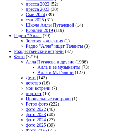
пресса 2022
(52)
пресса 2023
(30)
Сми 2024
(39)
сми 2025
(31)
Школа Аллы Пугачевой
(14)
Юбилей 2019
(119)
Радио "Алла"
(79)
Золотая коллекция
(1)
Радио "Алла" ищет Таланты
(3)
Рождественские встречи
(87)
Фото
(3216)
Алла Пугачева и другие
(1986)
Алла и ее музыканты
(73)
Алла и М. Галкин
(127)
Дети
(142)
детство
(16)
мои встречи
(7)
портрет
(16)
Прощальные гастроли
(1)
Ретро фото
(222)
фото 2022
(46)
фото 2023
(40)
фото 2024
(27)
фото 2025
(39)
Фото 2026
(21)