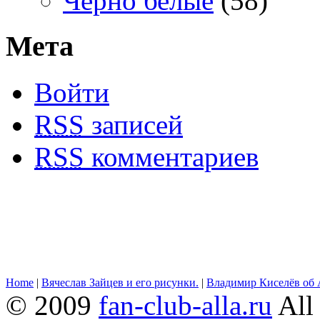
Черно белые
(58)
Мета
Войти
RSS
записей
RSS
комментариев
Home
|
Вячеслав Зайцев и его рисунки.
|
Владимир Киселёв об 
© 2009
fan-club-alla.ru
All 