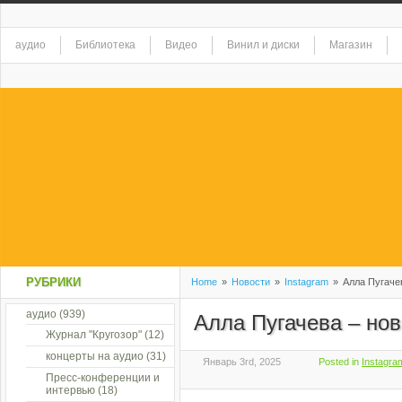
аудио
Библиотека
Видео
Винил и диски
Магазин
РУБРИКИ
Home
»
Новости
»
Instagram
»
Алла Пугаче
аудио
(939)
Алла Пугачева – но
Журнал "Кругозор"
(12)
концерты на аудио
(31)
Январь 3rd, 2025
Posted in
Instagra
Пресс-конференции и
интервью
(18)