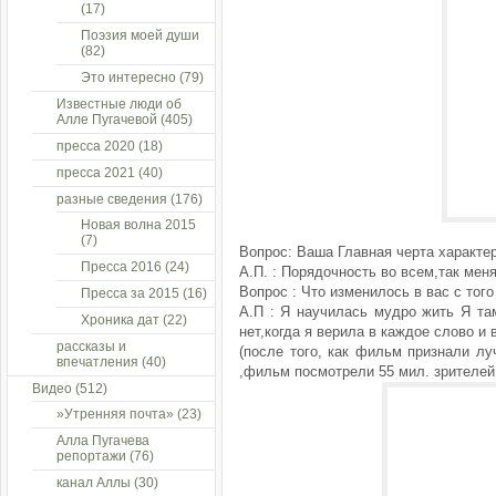
(17)
Поэзия моей души
(82)
Это интересно
(79)
Известные люди об
Алле Пугачевой
(405)
пресса 2020
(18)
пресса 2021
(40)
разные сведения
(176)
Новая волна 2015
(7)
Вопрос: Ваша Главная черта характе
Пресса 2016
(24)
А.П. : Порядочность во всем,так меня
Вопрос : Что изменилось в вас с тог
Пресса за 2015
(16)
А.П : Я научилась мудро жить Я та
Хроника дат
(22)
нет,когда я верила в каждое слово и 
рассказы и
(после того, как фильм признали л
впечатления
(40)
,фильм посмотрели 55 мил. зрителей
Видео
(512)
»Утренняя почта»
(23)
Алла Пугачева
репортажи
(76)
канал Аллы
(30)