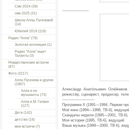
Сми 2024
(39)
-----------------------
сми 2025
(31)
Школа Аллы Пугачевой
(14)
Юбилей 2019
(119)
Радио "Алла"
(79)
Золотая коллекция
(1)
Радио "Алла" ищет
Таланты
(3)
Рождественские встречи
(87)
Фото
(3217)
Алла Пугачева и другие
(1987)
Алекса́ндр Анато́льевич Оле́йнико
Алла и ее
режиссёр, сценарист, продюсер, тел
музыканты
(73)
----------------------------
Алла и М. Галкин
Программа X (1991—1994, Первая про
(127)
Моё кино (1994—1998, ТВ-6), ведущи
Дети
(142)
Скандалы недели (1995—2001, ТВ-6)
детство
(16)
Моя история (1995, ТВ-6), ведущий
Ваша музыка (1999—2000, ТВ-6), ве
мои встречи
(7)