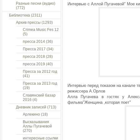
Разные песни (аудио)
Интервью с Аллой Пугачевой" Мое ки
(772)
Библиотека
(2311)
Архив прессы
(1293)
Crimea Music Fes 12
(5)
пресса 2014
(36)
Пресса 2017
(34)
пресса 2018
(28)
пресса 2019
(40)
Пресса за 2012 год
(41)
Пресса за 2013 год
Интервью перед показом на канале т
(19)
режиссера А.Орлов
Славянский базар
Алла Пугачева в гостях у Алек
2016
(4)
фильма"Женщина ,которая поет"
Дневник записей
(713)
Арлекино
(18)
Высказывания
Аллы Пугачевой
(270)
интересные ссылки