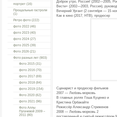
Доброе утро, Россия! (2002—2005, Ро
портрет
(16)
Вести+ (2002—2003, Россия), руково
Прощальные гастроли
Вечерний Ургант (2 сентября — 15 но
(1)
Как в кино (2017, НТВ), продюсер
Ретро фото
(222)
фото 2022
(46)
фото 2023
(40)
фото 2024
(27)
фото 2025
(39)
Фото 2026
(21)
Фото разных лет
(903)
Фото 2015
(31)
фото 2016
(70)
фото 2017
(69)
фото 2018
(84)
Сценарист и продюсер фильмов
фото 2019
(154)
2007 — Любовь-морковь
Фото 2020
(62)
В главных ролях Гоша Куценко и
фото 2021
(96)
Кристина Орбакайте
Режиссёр Александр Стриженов
Фото Аллы
Пугачевой 2009 –
2008 — Любовь-морковь 2
2011
(80)
поставленный и снятый режиссёром