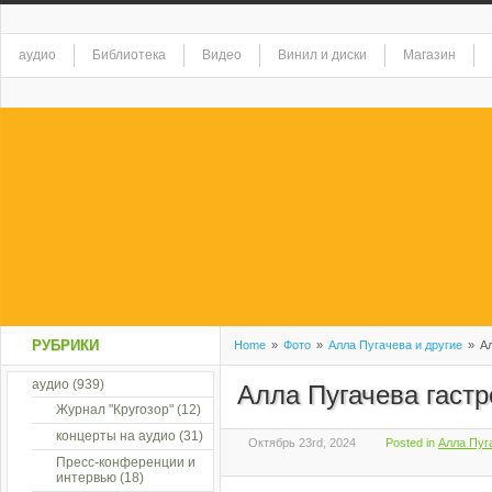
аудио
Библиотека
Видео
Винил и диски
Магазин
РУБРИКИ
Home
»
Фото
»
Алла Пугачева и другие
»
Ал
аудио
(939)
Алла Пугачева гастр
Журнал "Кругозор"
(12)
концерты на аудио
(31)
Октябрь 23rd, 2024
Posted in
Алла Пуг
Пресс-конференции и
интервью
(18)