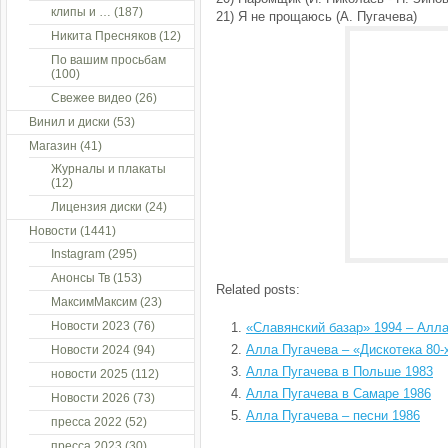
клипы и …
(187)
21) Я не прощаюсь (А. Пугачева)
Никита Пресняков
(12)
По вашим просьбам
(100)
Свежее видео
(26)
Винил и диски
(53)
Магазин
(41)
Журналы и плакаты
(12)
Лицензия диски
(24)
Новости
(1441)
Instagram
(295)
Анонсы Тв
(153)
Related posts:
МаксимМаксим
(23)
Новости 2023
(76)
«Славянский базар» 1994 – Алл
Алла Пугачева – «Дискотека 80-
Новости 2024
(94)
Алла Пугачева в Польше 1983
новости 2025
(112)
Алла Пугачева в Самаре 1986
Новости 2026
(73)
Алла Пугачева – песни 1986
пресса 2022
(52)
пресса 2023
(30)