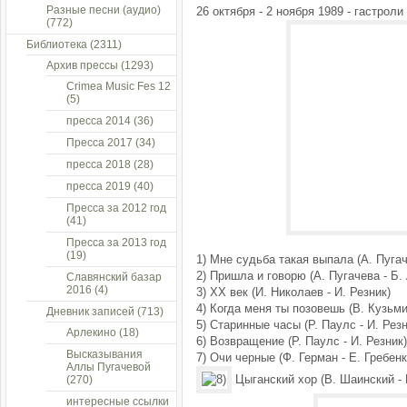
Разные песни (аудио)
26 октября - 2 ноября 1989 - гастроли
(772)
Библиотека
(2311)
Архив прессы
(1293)
Crimea Music Fes 12
(5)
пресса 2014
(36)
Пресса 2017
(34)
пресса 2018
(28)
пресса 2019
(40)
Пресса за 2012 год
(41)
Пресса за 2013 год
(19)
1) Мне судьба такая выпала (А. Пугач
2) Пришла и говорю (А. Пугачева - Б
Славянский базар
2016
(4)
3) XX век (И. Николаев - И. Резник)
4) Когда меня ты позовешь (В. Кузьми
Дневник записей
(713)
5) Старинные часы (Р. Паулс - И. Резн
Арлекино
(18)
6) Возвращение (Р. Паулс - И. Резник)
Высказывания
7) Очи черные (Ф. Герман - Е. Гребенк
Аллы Пугачевой
Цыганский хор (В. Шаинский - 
(270)
интересные ссылки