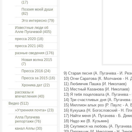
(17)
Поэзия моей души
(82)
Это интересно
(79)
Известные люди об
Алле Пугачевой
(405)
пресса 2020
(18)
пресса 2021
(40)
разные сведения
(176)
Новая волна 2015
(7)
Пресса 2016
(24)
9) Старая песня (А. Пугачева - И. Рез
Пресса за 2015
(16)
10) Огни Саратова (К. Молчанов - Н. 
11) Любимчик Пашка (И. Николаев)
Хроника дат
(22)
12) Местный Казанова (И. Николаев)
рассказы и
13) Я тебя поцеловала (А. Пугачева - 
впечатления
(40)
14) Три счастливых дня (А. Пугачева -
Видео
(512)
15) Миллион алых роз (Р. Паулс - А. 
»Утренняя почта»
(23)
16) Кукушка (Н. Богословский - Н. Пл
17) Найти меня (А. Пугачева - Б. Дем
Алла Пугачева
18) Надо же (В. Кузьмин)
репортажи
(76)
19) Скупимся на любовь (А. Пугачева 
канал Аллы
(30)
20) Паромщик (И. Николаев - Н. Зино