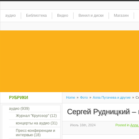
аудио
Библиотека
Видео
Винил и диски
Магазин
РУБРИКИ
Home
»
Фото
»
Алла Пугачева и другие
»
Се
аудио
(939)
Сергей Рудницкий – 
Журнал "Кругозор"
(12)
концерты на аудио
(31)
Июль 16th, 2024
Posted in
Алла 
Пресс-конференции и
интервью
(18)