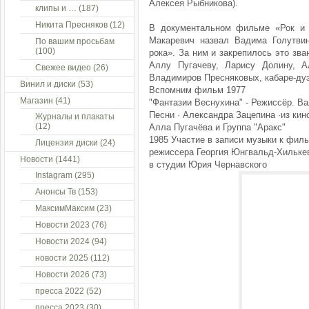
Алексея Рыбникова).
клипы и …
(187)
Никита Пресняков
(12)
В документальном фильме «Рок и
Макаревич назвал Вадима Голутвин
По вашим просьбам
(100)
рока». За ним и закрепилось это зв
Аллу Пугачеву, Ларису Долину, А
Свежее видео
(26)
Владимиров Пресняковых, кабаре-ду
Винил и диски
(53)
Вспомним фильм 1977
Магазин
(41)
"Фантазии Веснухина" - Режиссёр. В
Песни · Александра Зацепина ·из ки
Журналы и плакаты
(12)
Алла Пугачёва и Группа "Аракс"
1985 Участие в записи музыки к фил
Лицензия диски
(24)
режиссера Георгия Юнгвальд-Хильке
Новости
(1441)
в студии Юрия Чернавского
Instagram
(295)
Анонсы Тв
(153)
МаксимМаксим
(23)
Новости 2023
(76)
Новости 2024
(94)
новости 2025
(112)
Новости 2026
(73)
пресса 2022
(52)
пресса 2023
(30)