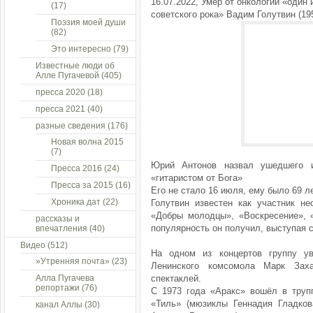
16.07.2022, Умер от онкологии «один
(17)
советского рока» Вадим Голутвин (19
Поэзия моей души
(82)
Это интересно
(79)
Известные люди об
Алле Пугачевой
(405)
пресса 2020
(18)
пресса 2021
(40)
разные сведения
(176)
Новая волна 2015
(7)
Юрий Антонов назвал ушедшего и
Пресса 2016
(24)
«гитаристом от Бога»
Пресса за 2015
(16)
Его не стало 16 июля, ему было 69 ле
Хроника дат
(22)
Голутвин известен как участник не
«Добры молодцы», «Воскресение», 
рассказы и
популярность он получил, выступая с
впечатления
(40)
Видео
(512)
На одном из концертов группу у
»Утренняя почта»
(23)
Ленинского комсомола Марк Зах
Алла Пугачева
спектаклей.
репортажи
(76)
С 1973 года «Аракс» вошёл в трупп
«Тиль» (мюзиклы Геннадия Гладков
канал Аллы
(30)