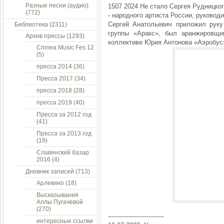
Разные песни (аудио)
1507 2024 Не стало Сергея Рудницкого
(772)
- народного артиста России, руковод
Сергей Анатольевич приложил рук
Библиотека
(2311)
группы «Аракс», был аранжировщи
Архив прессы
(1293)
коллективе Юрия Антонова «Аэробус
Crimea Music Fes 12
(5)
пресса 2014
(36)
Пресса 2017
(34)
пресса 2018
(28)
пресса 2019
(40)
Пресса за 2012 год
(41)
Пресса за 2013 год
(19)
Славянский базар
2016
(4)
Дневник записей
(713)
Арлекино
(18)
Высказывания
Аллы Пугачевой
(270)
----------------------------
интересные ссылки