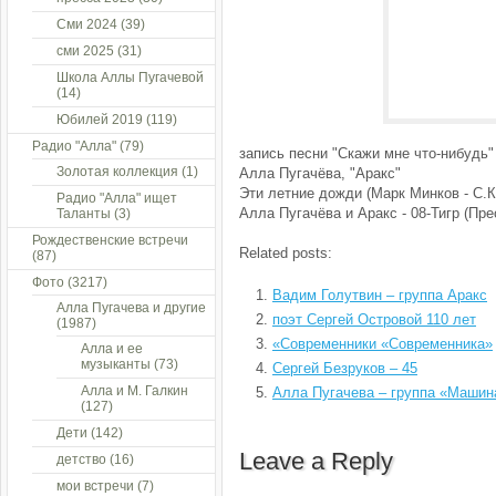
Сми 2024
(39)
сми 2025
(31)
Школа Аллы Пугачевой
(14)
Юбилей 2019
(119)
Радио "Алла"
(79)
запись песни "Скажи мне что-нибудь"
Золотая коллекция
(1)
Алла Пугачёва, "Аракс"
Эти летние дожди (Марк Минков - С.К
Радио "Алла" ищет
Алла Пугачёва и Аракс - 08-Тигр (Пре
Таланты
(3)
Рождественские встречи
Related posts:
(87)
Фото
(3217)
Вадим Голутвин – группа Аракс
Алла Пугачева и другие
поэт Сергей Островой 110 лет
(1987)
«Современники «Современника»
Алла и ее
музыканты
(73)
Сергей Безруков – 45
Алла и М. Галкин
Алла Пугачева – группа «Машин
(127)
Дети
(142)
Leave a Reply
детство
(16)
мои встречи
(7)