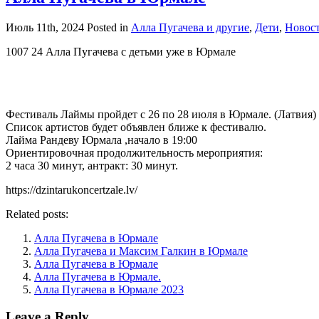
Июль 11th, 2024
Posted in
Алла Пугачева и другие
,
Дети
,
Новос
1007 24 Алла Пугачева с детьми уже в Юрмале
Фестиваль Лаймы пройдет с 26 по 28 июля в Юрмале. (Латвия)
Список артистов будет объявлен ближе к фестивалю.
Лайма Рандеву Юрмала ,начало в 19:00
Ориентировочная продолжительность мероприятия:
2 часа 30 минут, антракт: 30 минут.
https://dzintarukoncertzale.lv/
Related posts:
Алла Пугачева в Юрмале
Алла Пугачева и Максим Галкин в Юрмале
Алла Пугачева в Юрмале
Алла Пугачева в Юрмале.
Алла Пугачева в Юрмале 2023
Leave a Reply