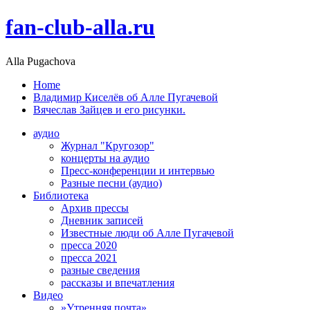
fan-club-alla.ru
Alla Pugachova
Home
Владимир Киселёв об Алле Пугачевой
Вячеслав Зайцев и его рисунки.
аудио
Журнал "Кругозор"
концерты на аудио
Пресс-конференции и интервью
Разные песни (аудио)
Библиотека
Архив прессы
Дневник записей
Известные люди об Алле Пугачевой
пресса 2020
пресса 2021
разные сведения
рассказы и впечатления
Видео
»Утренняя почта»