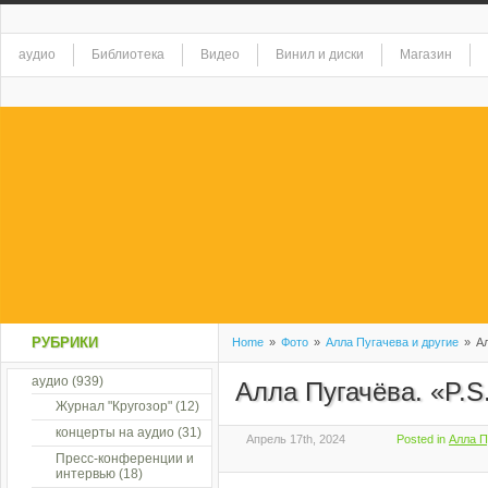
аудио
Библиотека
Видео
Винил и диски
Магазин
РУБРИКИ
Home
»
Фото
»
Алла Пугачева и другие
»
Ал
аудио
(939)
Алла Пугачёва. «P.S.
Журнал "Кругозор"
(12)
концерты на аудио
(31)
Апрель 17th, 2024
Posted in
Алла П
Пресс-конференции и
интервью
(18)