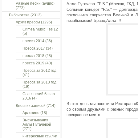
Разные песни (аудио)
Алла Пугачёва. "P.S." (Москва, ГКД, 
(772)
Сольный концерт "P.S." — долгожда
поклонника творчества Великой и 
Библиотека
(2313)
незабываемо! Браво,Алла !!!
Архив прессы
(1295)
Crimea Music Fes 12
(5)
пресса 2014
(36)
Пресса 2017
(34)
пресса 2018
(28)
пресса 2019
(40)
Пресса за 2012 год
(41)
Пресса за 2013 год
(19)
Славянский базар
2016
(4)
В этот день мы посетили Ресторан «К
Дневник записей
(714)
со своими друзьями с разных городо
Арлекино
(18)
прекрасное место...
Высказывания
Аллы Пугачевой
(271)
интересные ссылки