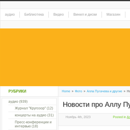
аудио
Библиотека
Видео
Винил и диски
Магазин
РУБРИКИ
Home
»
Фото
»
Алла Пугачева и другие
»
Но
аудио
(939)
Новости про Аллу П
Журнал "Кругозор"
(12)
концерты на аудио
(31)
Ноябрь 4th, 2023
Posted in
А
Пресс-конференции и
интервью
(18)