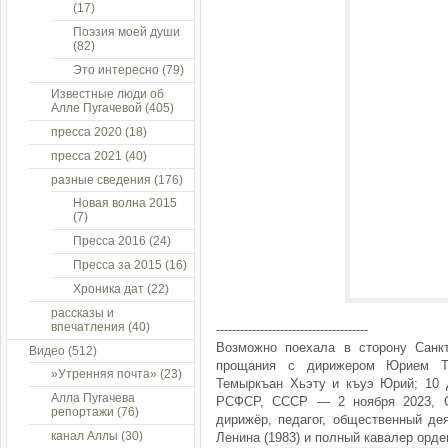
(17)
Поэзия моей души
(82)
Это интересно
(79)
Известные люди об
Алле Пугачевой
(405)
пресса 2020
(18)
пресса 2021
(40)
разные сведения
(176)
Новая волна 2015
(7)
Пресса 2016
(24)
Пресса за 2015
(16)
Хроника дат
(22)
рассказы и
впечатления
(40)
--------------------------------------
Возможно поехала в сторону Санкт
Видео
(512)
прощания с дирижером Юрием Теми
»Утренняя почта»
(23)
Темыркъан Хьэту и къуэ Юрий; 10 д
Алла Пугачева
РСФСР, СССР — 2 ноября 2023, Са
репортажи
(76)
дирижёр, педагог, общественный де
канал Аллы
(30)
Ленина (1983) и полный кавалер орде