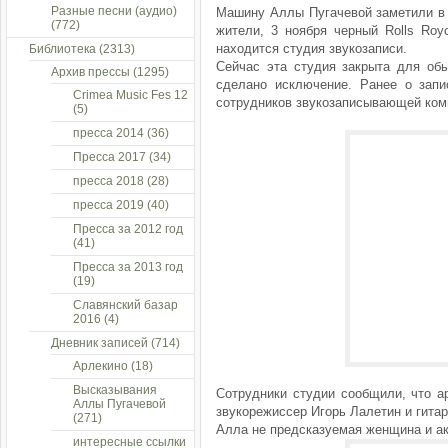
Разные песни (аудио)
Машину Аллы Пугачевой заметили в 
(772)
жители, 3 ноября черный Rolls Roy
находится студия звукозаписи.
Библиотека
(2313)
Сейчас эта студия закрыта для об
Архив прессы
(1295)
сделано исключение. Ранее о зап
Crimea Music Fes 12
сотрудников звукозаписывающей ком
(5)
пресса 2014
(36)
Пресса 2017
(34)
пресса 2018
(28)
пресса 2019
(40)
Пресса за 2012 год
(41)
Пресса за 2013 год
(19)
Славянский базар
2016
(4)
Дневник записей
(714)
Арлекино
(18)
Высказывания
Сотрудники студии сообщили, что а
Аллы Пугачевой
звукорежиссер Игорь Лалетин и гита
(271)
Алла не предсказуемая женщина и акт
интересные ссылки