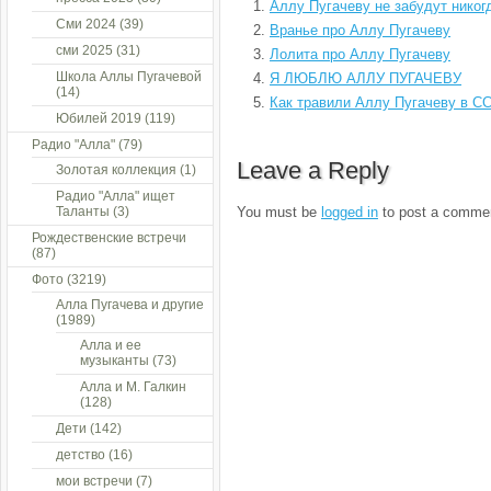
Аллу Пугачеву не забудут никог
Сми 2024
(39)
Вранье про Аллу Пугачеву
сми 2025
(31)
Лолита про Аллу Пугачеву
Школа Аллы Пугачевой
Я ЛЮБЛЮ АЛЛУ ПУГАЧЕВУ
(14)
Как травили Аллу Пугачеву в С
Юбилей 2019
(119)
Радио "Алла"
(79)
Leave a Reply
Золотая коллекция
(1)
Радио "Алла" ищет
Таланты
(3)
You must be
logged in
to post a comme
Рождественские встречи
(87)
Фото
(3219)
Алла Пугачева и другие
(1989)
Алла и ее
музыканты
(73)
Алла и М. Галкин
(128)
Дети
(142)
детство
(16)
мои встречи
(7)