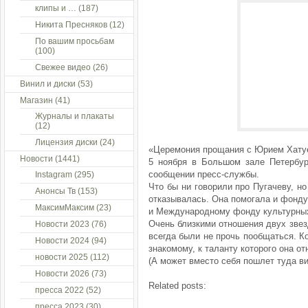
клипы и …
(187)
Никита Пресняков
(12)
По вашим просьбам
(100)
Свежее видео
(26)
Винил и диски
(53)
Магазин
(41)
Журналы и плакаты
(12)
Лицензия диски
(24)
«Церемония прощания с Юрием Хату
Новости
(1441)
5 ноября в Большом зале Петербур
сообщении пресс-службы.
Instagram
(295)
Что бы ни говорили про Пугачеву, н
Анонсы Тв
(153)
отказывалась. Она помогала и фонду 
МаксимМаксим
(23)
и Международному фонду культурных
Очень близкими отношения двух звезд
Новости 2023
(76)
всегда были не прочь пообщаться. К
Новости 2024
(94)
знакомому, к таланту которого она о
новости 2025
(112)
(А может вместо себя пошлет туда ви
Новости 2026
(73)
Related posts:
пресса 2022
(52)
пресса 2023
(30)