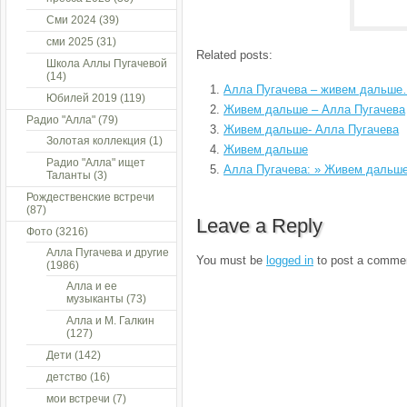
Сми 2024
(39)
сми 2025
(31)
Related posts:
Школа Аллы Пугачевой
(14)
Алла Пугачева – живем дальш
Юбилей 2019
(119)
Живем дальше – Алла Пугачева
Радио "Алла"
(79)
Живем дальше- Алла Пугачева
Золотая коллекция
(1)
Живем дальше
Радио "Алла" ищет
Алла Пугачева: » Живем даль
Таланты
(3)
Рождественские встречи
(87)
Leave a Reply
Фото
(3216)
Алла Пугачева и другие
You must be
logged in
to post a comme
(1986)
Алла и ее
музыканты
(73)
Алла и М. Галкин
(127)
Дети
(142)
детство
(16)
мои встречи
(7)