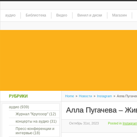
аудио
Библиотека
Видео
Винил и диски
Магазин
РУБРИКИ
Home
»
Новости
»
Instagram
»
Алла Пугачев
аудио
(939)
Алла Пугачева – Жи
Журнал "Кругозор"
(12)
концерты на аудио
(31)
Октябрь 31st, 2023
Posted in
Instagra
Пресс-конференции и
интервью
(18)