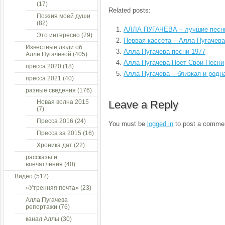
(17)
Related posts:
Поэзия моей души
(82)
АЛЛА ПУГАЧЕВА – лучшие песн
Это интересно
(79)
Первая кассета – Алла Пугачева
Известные люди об
Алла Пугачева песни 1977
Алле Пугачевой
(405)
Алла Пугачева Поет Свои Песни
пресса 2020
(18)
Алла Пугачева – близкая и родн
пресса 2021
(40)
разные сведения
(176)
Новая волна 2015
Leave a Reply
(7)
Пресса 2016
(24)
You must be
logged in
to post a comme
Пресса за 2015
(16)
Хроника дат
(22)
рассказы и
впечатления
(40)
Видео
(512)
»Утренняя почта»
(23)
Алла Пугачева
репортажи
(76)
канал Аллы
(30)