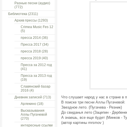
Разные песни (аудио)
(772)
Библиотека
(2311)
Архив прессы
(1293)
Crimea Music Fes 12
(5)
пресса 2014
(36)
Пресса 2017
(34)
пресса 2018
(28)
пресса 2019
(40)
Пресса за 2012 год
(41)
Пресса за 2013 год
(19)
Славянский базар
2016
(4)
Что слушает народ у нас в стране в
Дневник записей
(713)
В поиске три песни Аллы Пугачевой:
Арлекино
(18)
Звездное лето. (Пугачева - Резник)
Высказывания
До свиданья лето (Зацепин - Дербене
Аллы Пугачевой
А знаешь, все еще будет (Минков - Т
(270)
(автор картины mrsmov )
интересные ссылки