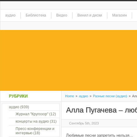
аудио
Библиотека
Видео
Винил и диски
Магазин
РУБРИКИ
Home
»
аудио
»
Разные песни (аудио)
»
Алл
аудио
(939)
Алла Пугачева – лю
Журнал "Кругозор"
(12)
концерты на аудио
(31)
Сентябрь 5th, 2023
Пресс-конференции и
интервью
(18)
Любимые песни запретить нельзя...