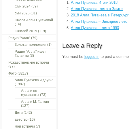
Алла Пугачева Итоги 2018
Сми 2024
(39)
Алла Пугачева- лето в Замке
сми 2025
(31)
2018 Алла Пугачева в Петербург
Школа Аллы Пугачевой
Алла Пугачева – Звездное лето
(14)
Алла Пугачева – лето 1993
Юбилей 2019
(119)
Радио "Алла"
(79)
Leave a Reply
Золотая коллекция
(1)
Радио "Алла" ищет
Таланты
(3)
You must be
logged in
to post a comme
Рождественские встречи
(87)
Фото
(3217)
Алла Пугачева и другие
(1987)
Алла и ее
музыканты
(73)
Алла и М. Галкин
(127)
Дети
(142)
детство
(16)
мои встречи
(7)