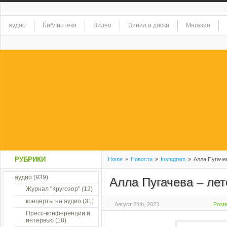
аудио
Библиотека
Видео
Винил и диски
Магазин
РУБРИКИ
Home
»
Новости
»
Instagram
»
Алла Пугачев
аудио
(939)
Алла Пугачева – лет
Журнал "Кругозор"
(12)
концерты на аудио
(31)
Август 26th, 2023
Poste
Пресс-конференции и
интервью
(18)