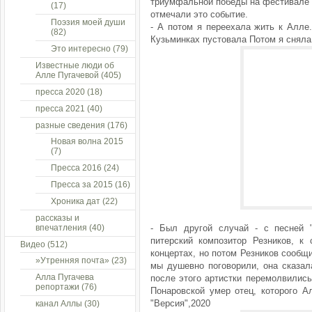
триумфальной победы на фестивале 
(17)
отмечали это событие.
Поэзия моей души
- А потом я переехала жить к Алле.
(82)
Кузьминках пустовала Потом я сняла
Это интересно
(79)
Известные люди об
Алле Пугачевой
(405)
пресса 2020
(18)
пресса 2021
(40)
разные сведения
(176)
Новая волна 2015
(7)
Пресса 2016
(24)
Пресса за 2015
(16)
Хроника дат
(22)
рассказы и
впечатления
(40)
- Был другой случай - с песней 
питерский композитор Резников, 
Видео
(512)
концертах, но потом Резников сообщи
»Утренняя почта»
(23)
мы душевно поговорили, она сказал
Алла Пугачева
после этого артистки перемолвились
репортажи
(76)
Понаровской умер отец, которого Ал
"Версия",2020
канал Аллы
(30)