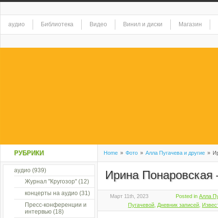
аудио
Библиотека
Видео
Винил и диски
Магазин
РУБРИКИ
Home
»
Фото
»
Алла Пугачева и другие
»
Ир
аудио
(939)
Ирина Понаровская 
Журнал "Кругозор"
(12)
концерты на аудио
(31)
Март 11th, 2023
Posted in
Алла Пу
Пресс-конференции и
Пугачевой
,
Дневник записей
,
Извес
интервью
(18)