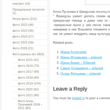
портрет
(16)
Прощальные гастроли
Алла Пугачева в Шведском посольст
(1)
" Французы умеют делать своим ар
Ретро фото
(222)
прекрасная певица и даже чем то 
фото 2022
(46)
,прекрасные были у нее песни таки
неверием в нее Возьмите покажите е
фото 2023
(40)
нас не умеют внедрять нашу культуру
фото 2024
(27)
фото 2025
(39)
Related posts:
Фото 2026
(21)
Ирина Аллегрова
Фото разных лет
(903)
Ирина Муравьева – юбилей
Фото 2015
(31)
Ирина Винер – Юбилей
фото 2016
(70)
Симон Осиашвили – юбилей
фото 2017
(69)
Оскар Фельцман – юбилей
фото 2018
(84)
фото 2019
(154)
Leave a Reply
Фото 2020
(62)
фото 2021
(96)
You must be
logged in
to post a comme
Фото Аллы
Пугачевой 2009 –
2011
(80)