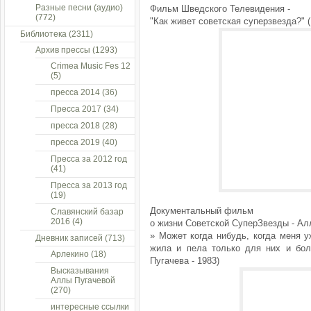
Разные песни (аудио)
Фильм Шведского Телевидения -
(772)
"Как живет советская суперзвезда?" 
Библиотека
(2311)
Архив прессы
(1293)
Crimea Music Fes 12
(5)
пресса 2014
(36)
Пресса 2017
(34)
пресса 2018
(28)
пресса 2019
(40)
Пресса за 2012 год
(41)
Пресса за 2013 год
(19)
Документальный фильм
Славянский базар
2016
(4)
о жизни Советской СуперЗвезды - Ал
» Может когда нибудь, когда меня у
Дневник записей
(713)
жила и пела только для них и бол
Арлекино
(18)
Пугачева - 1983)
Высказывания
Аллы Пугачевой
(270)
интересные ссылки