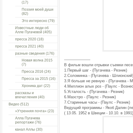
(17)
Поэзия моей души
(82)
Это интересно
(79)
Известные люди об
Алле Пугачевой
(405)
пресса 2020
(18)
пресса 2021
(40)
разные сведения
(176)
----------------------
Новая волна 2015
(7)
В фильм вошли отрывки съемки песе
1.Первый шаг - (Пугачева - Резник)
Пресса 2016
(24)
2.Соломинка - (Пугачева - Шлионский
Пресса за 2015
(16)
3.Я больше не ревную - (Пугачева -
Хроника дат
(22)
4.Миллион алых роз - (Паулс - Возне
5.Усталость - (Пугачева - Резник)
рассказы и
6.Маэстро - (Паулс - Резник)
впечатления
(40)
7.Старинные часы - (Паулс - Резник)
Видео
(512)
Ведущий программы - Якоб Далин (лес
»Утренняя почта»
(23)
( 13.05. 1952 в Швеции - 10.10. в 1991
Алла Пугачева
репортажи
(76)
канал Аллы
(30)