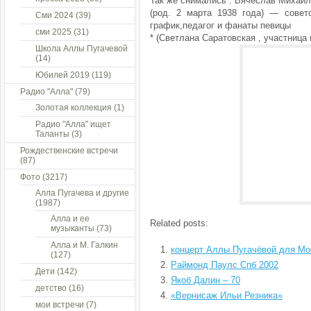
Так же снимались : Вячесла́в Михайл
(род. 2 марта 1938 года) — совет
Сми 2024
(39)
график,педагог и фанаты певицы
сми 2025
(31)
* (Светлана Саратовская , участница 
Школа Аллы Пугачевой
(14)
Юбилей 2019
(119)
Радио "Алла"
(79)
Золотая коллекция
(1)
Радио "Алла" ищет
Таланты
(3)
Рождественские встречи
(87)
Фото
(3217)
Алла Пугачева и другие
(1987)
Алла и ее
Related posts:
музыканты
(73)
Алла и М. Галкин
концерт Аллы Пугачёвой для Мос
(127)
Раймонд Паулс Спб 2002
Дети
(142)
Якоб Далин – 70
детство
(16)
«Вернисаж Ильи Резника»
мои встречи
(7)