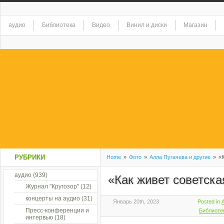
аудио
Библиотека
Видео
Винил и диски
Магазин
РУБРИКИ
Home
»
Фото
»
Алла Пугачева и другие
»
«К
аудио
(939)
«Как живет советска
Журнал "Кругозор"
(12)
концерты на аудио
(31)
Январь 20th, 2023
Posted in
Пресс-конференции и
Библиоте
интервью
(18)