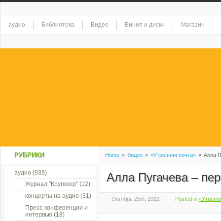
аудио
Библиотека
Видео
Винил и диски
Магазин
РУБРИКИ
Home
»
Видео
»
»Утренняя почта»
»
Алла П
аудио
(939)
Алла Пугачева – пер
Журнал "Кругозор"
(12)
концерты на аудио
(31)
Октябрь 25th, 2022
Posted in
»Утренн
Пресс-конференции и
интервью
(18)