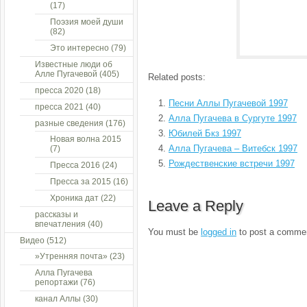
(17)
Поэзия моей души
(82)
Это интересно
(79)
Известные люди об
Алле Пугачевой
(405)
Related posts:
пресса 2020
(18)
Песни Аллы Пугачевой 1997
пресса 2021
(40)
Алла Пугачева в Сургуте 1997
разные сведения
(176)
Юбилей Бкз 1997
Новая волна 2015
Алла Пугачева – Витебск 1997
(7)
Рождественские встречи 1997
Пресса 2016
(24)
Пресса за 2015
(16)
Хроника дат
(22)
Leave a Reply
рассказы и
впечатления
(40)
You must be
logged in
to post a comme
Видео
(512)
»Утренняя почта»
(23)
Алла Пугачева
репортажи
(76)
канал Аллы
(30)