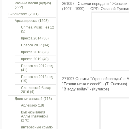
Разные песни (аудио)
261097 - Съемки передачи " Женских 
(772)
(1997—1999) — ОРТс Оксаной Пушкино
Библиотека
(2311)
Архив прессы
(1293)
Crimea Music Fes 12
(5)
пресса 2014
(36)
Пресса 2017
(34)
пресса 2018
(28)
пресса 2019
(40)
Пресса за 2012 год
(41)
Пресса за 2013 год
271097 Съемки "Утренней звезды" с 
(19)
"Позови меня с собой" - (Т. Снежина)
Славянский базар
"В воду войду" - (Куликов)
2016
(4)
Дневник записей
(713)
Арлекино
(18)
Высказывания
Аллы Пугачевой
(270)
интересные ссылки