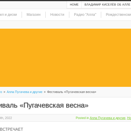
HOME
ВЛАДИМИР КИСЕЛЁВ ОБ АЛЛЕ
ил и диски
Магазин
Новости
Радио "Алла"
Рождественски
то
»
Алла Пугачева и другие
»
Фестиваль «Пугачевская весна»
иваль «Пугачевская весна»
th, 2022
Posted in
Алла Пугачева и другие
,
Но
 ВСТРЕЧАЕТ