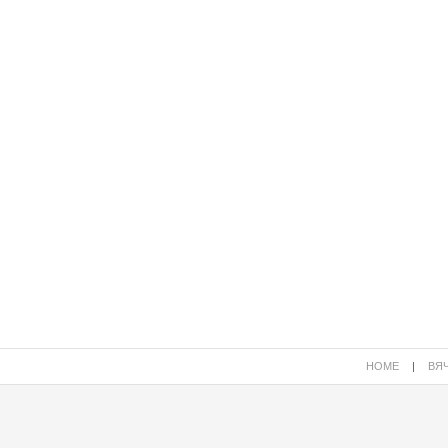
HOME
|
ВЯЧ