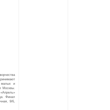
орчества
принимают
, малых и
и Москвы.
«Апрель»
да. Финал
ная, 9/6,