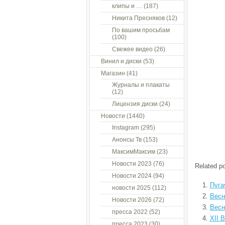
клипы и …
(187)
Никита Пресняков
(12)
По вашим просьбам
(100)
Свежее видео
(26)
Винил и диски
(53)
Магазин
(41)
Журналы и плакаты
(12)
Лицензия диски
(24)
Новости
(1440)
Instagram
(295)
Анонсы Тв
(153)
МаксимМаксим
(23)
Новости 2023
(76)
Related po
Новости 2024
(94)
Пуга
новости 2025
(112)
Весн
Новости 2026
(72)
Весн
пресса 2022
(52)
XII 
пресса 2023
(30)