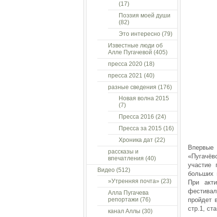
(17)
Поэзия моей души
(82)
Это интересно
(79)
Известные люди об
Алле Пугачевой
(405)
пресса 2020
(18)
пресса 2021
(40)
разные сведения
(176)
Новая волна 2015
(7)
Пресса 2016
(24)
Пресса за 2015
(16)
Хроника дат
(22)
Впервые
рассказы и
«Пугачёв
впечатления
(40)
участие 
Видео
(512)
больших 
»Утренняя почта»
(23)
При акт
фестивал
Алла Пугачева
репортажи
(76)
пройдет 
стр.1, ст
канал Аллы
(30)