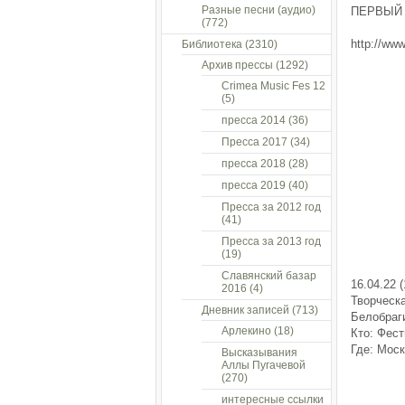
Разные песни (аудио)
ПЕРВЫЙ 
(772)
http://ww
Библиотека
(2310)
Архив прессы
(1292)
Crimea Music Fes 12
(5)
пресса 2014
(36)
Пресса 2017
(34)
пресса 2018
(28)
пресса 2019
(40)
Пресса за 2012 год
(41)
Пресса за 2013 год
(19)
Славянский базар
16.04.22 
2016
(4)
Творчес
Дневник записей
(713)
Белобраг
Арлекино
(18)
Кто: Фест
Где: Моск
Высказывания
Аллы Пугачевой
(270)
интересные ссылки