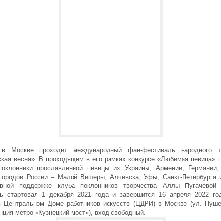
 в Москве проходит международный фан-фестиваль народного тв
ская весна». В проходящем в его рамках конкурсе «Любимая певица» 
поклонники прославленной певицы из Украины, Армении, Германии
городов России – Малой Вишеры, Алчевска, Уфы, Санкт-Петербурга 
ивной поддержке клуба поклонников творчества Аллы Пугачевой 
ь стартовал 1 декабря 2021 года и завершится 16 апреля 2022 го
в Центральном Доме работников искусств (ЦДРИ) в Москве (ул. Пушеч
анция метро «Кузнецкий мост»), вход свободный.