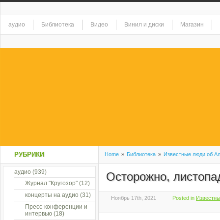
аудио
Библиотека
Видео
Винил и диски
Магазин
РУБРИКИ
Home
»
Библиотека
»
Известные люди об А
аудио
(939)
Осторожно, листопа
Журнал "Кругозор"
(12)
концерты на аудио
(31)
Ноябрь 17th, 2021
Posted in
Известны
Пресс-конференции и
интервью
(18)