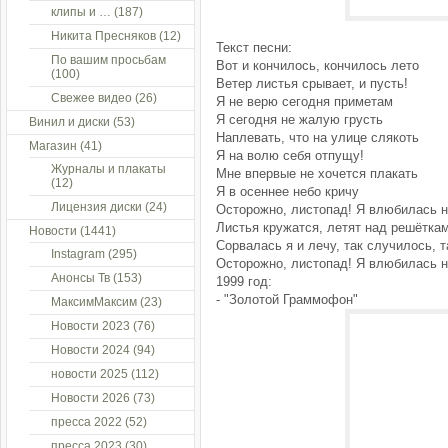
клипы и …
(187)
Никита Пресняков
(12)
Текст песни:
По вашим просьбам
Вот и кончилось, кончилось лето
(100)
Ветер листья срывает, и пусть!
Свежее видео
(26)
Я не верю сегодня приметам
Я сегодня не жалую грусть
Винил и диски
(53)
Наплевать, что на улице слякоть
Магазин
(41)
Я на волю себя отпущу!
Журналы и плакаты
Мне впервые не хочется плакать
(12)
Я в осеннее небо кричу
Лицензия диски
(24)
Осторожно, листопад! Я влюбилась н
Листья кружатся, летят над решётка
Новости
(1441)
Сорвалась я и лечу, так случилось, т
Instagram
(295)
Осторожно, листопад! Я влюбилась 
Анонсы Тв
(153)
1999 год:
- "Золотой Граммофон"
МаксимМаксим
(23)
Новости 2023
(76)
Новости 2024
(94)
новости 2025
(112)
Новости 2026
(73)
пресса 2022
(52)
пресса 2023
(30)