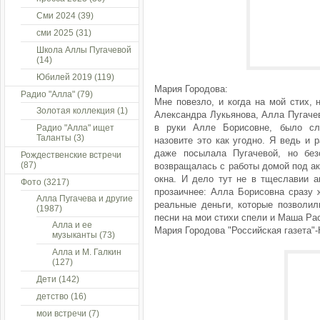
Сми 2024
(39)
сми 2025
(31)
Школа Аллы Пугачевой
(14)
Юбилей 2019
(119)
Мария Городова:
Радио "Алла"
(79)
Мне повезло, и когда на мой стих,
Золотая коллекция
(1)
Александра Лукьянова, Алла Пугачев
в руки Алле Борисовне, было слу
Радио "Алла" ищет
Таланты
(3)
назовите это как угодно. Я ведь и р
даже посылала Пугачевой, но бе
Рождественские встречи
(87)
возвращалась с работы домой под ак
окна. И дело тут не в тщеславии ав
Фото
(3217)
прозаичнее: Алла Борисовна сразу 
Алла Пугачева и другие
реальные деньги, которые позволил
(1987)
песни на мои стихи спели и Маша Рас
Алла и ее
Мария Городова "Российская газета"-
музыканты
(73)
Алла и М. Галкин
(127)
Дети
(142)
детство
(16)
мои встречи
(7)