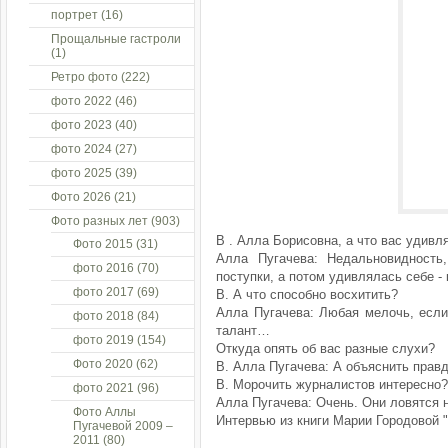
портрет
(16)
Прощальные гастроли
(1)
Ретро фото
(222)
фото 2022
(46)
фото 2023
(40)
фото 2024
(27)
фото 2025
(39)
Фото 2026
(21)
Фото разных лет
(903)
В . Алла Борисовна, а что вас удивл
Фото 2015
(31)
Алла Пугачева: Недальновидность
фото 2016
(70)
поступки, а потом удивлялась себе -
фото 2017
(69)
В. А что способно восхитить?
Алла Пугачева: Любая мелочь, если 
фото 2018
(84)
талант…
фото 2019
(154)
Откуда опять об вас разные слухи?
Фото 2020
(62)
В. Алла Пугачева: А объяснить прав
В. Морочить журналистов интересно?
фото 2021
(96)
Алла Пугачева: Очень. Они ловятся н
Фото Аллы
Интервью из книги Марии Городовой "
Пугачевой 2009 –
2011
(80)