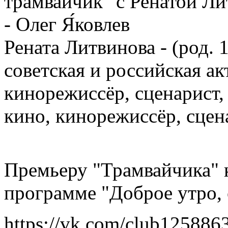
трамвайчик" с Ренатой Ли
- Олег Я́ковлев
Рената Литвинова - (род. 
советская и российская ак
кинорежиссёр, сценарист, 
кино, кинорежиссёр, сцен
Премьеру "Трамвайчика" 
программе "Доброе утро, 
https://vk.com/club1258863