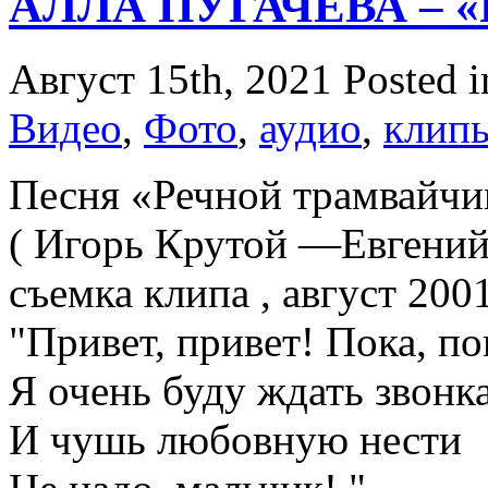
АЛЛА ПУГАЧЕВА – «Р
Август 15th, 2021
Posted 
Видео
,
Фото
,
аудио
,
клипы
Песня «Речной трамвайчи
( Игорь Крутой —Евгений
съемка клипа , август 200
"Привет, привет! Пока, по
Я очень буду ждать звонк
И чушь любовную нести