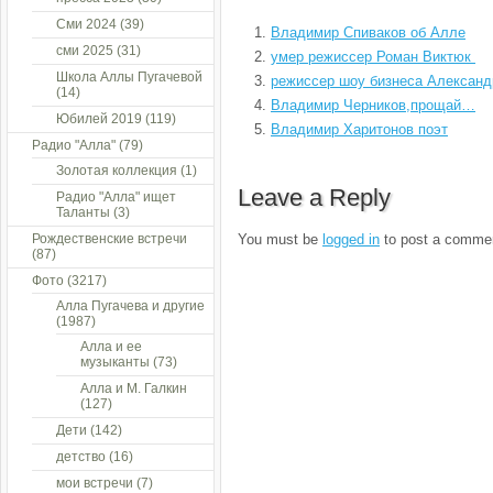
Сми 2024
(39)
Владимир Спиваков об Алле
сми 2025
(31)
умер режиссер Роман Виктюк
Школа Аллы Пугачевой
режиссер шоу бизнеса Александ
(14)
Владимир Черников,прощай…
Юбилей 2019
(119)
Владимир Харитонов поэт
Радио "Алла"
(79)
Золотая коллекция
(1)
Leave a Reply
Радио "Алла" ищет
Таланты
(3)
Рождественские встречи
You must be
logged in
to post a comme
(87)
Фото
(3217)
Алла Пугачева и другие
(1987)
Алла и ее
музыканты
(73)
Алла и М. Галкин
(127)
Дети
(142)
детство
(16)
мои встречи
(7)