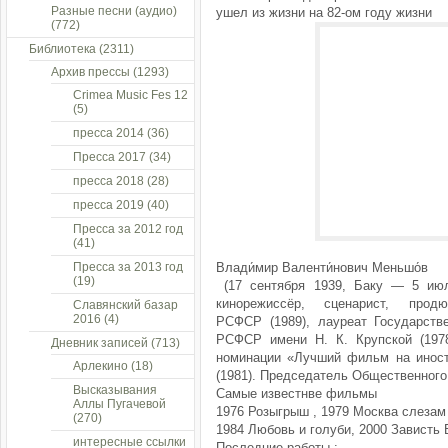
Разные песни (аудио)
ушел из жизни на 82-ом году жизни
(772)
Библиотека
(2311)
Архив прессы
(1293)
Crimea Music Fes 12
(5)
пресса 2014
(36)
Пресса 2017
(34)
пресса 2018
(28)
пресса 2019
(40)
Пресса за 2012 год
(41)
Пресса за 2013 год
Влади́мир Валенти́нович Меньшо́в
(19)
(17 сентября 1939, Баку — 5 июл
кинорежиссёр, сценарист, прод
Славянский базар
2016
(4)
РСФСР (1989), лауреат Государств
РСФСР имени Н. К. Крупской (197
Дневник записей
(713)
номинации «Лучший фильм на иност
Арлекино
(18)
(1981). Председатель Общественного
Высказывания
Самые известнве фильмы
Аллы Пугачевой
1976 Розыгрыш , 1979 Москва слезам 
(270)
1984 Любовь и голуби, 2000 Зависть 
интересные ссылки
Последние работы :