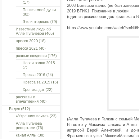
(17)
2008 Большой вальс (не был заверше
Поэзия моей души
2019 ВГИК1. Признание в любви
(82)
(один из режиссеров док. фильма о 
Это интересно
(79)
https://www.youtube.com/watch?v=N
Известные люди об
Алле Пугачевой
(405)
пресса 2020
(18)
пресса 2021
(40)
разные сведения
(176)
Новая волна 2015
(7)
Пресса 2016
(24)
Пресса за 2015
(16)
Хроника дат
(22)
рассказы и
впечатления
(40)
Видео
(512)
»Утренняя почта»
(23)
(Алла Пугачева и Галкин с семьей М
Алла Пугачева
В гостях у Максима Галкина и Аллы
репортажи
(76)
актрисой Верой Алентовой, и до
канал Аллы
(30)
Фрагмент выпуска "МаксимМаксим" о