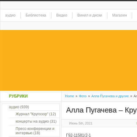
аудио
Библиотека
Видео
Винил и диски
Магазин
РУБРИКИ
Home
»
Фото
»
Алла Пугачева и другие
»
Ал
аудио
(939)
Алла Пугачева – Кру
Журнал "Кругозор"
(12)
концерты на аудио
(31)
Июнь 5th, 2021
Пресс-конференции и
интервью
(18)
Г92-11581/2-1