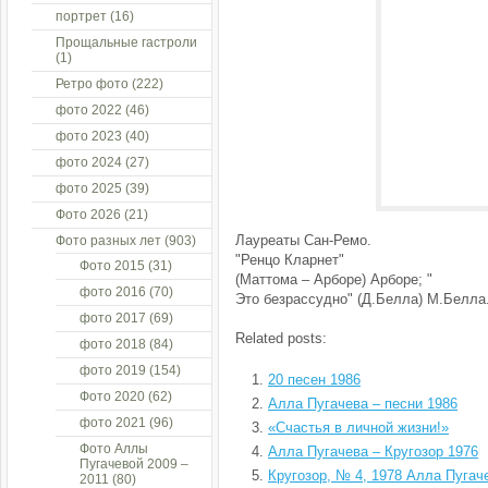
портрет
(16)
Прощальные гастроли
(1)
Ретро фото
(222)
фото 2022
(46)
фото 2023
(40)
фото 2024
(27)
фото 2025
(39)
Фото 2026
(21)
Лауреаты Сан-Ремо.
Фото разных лет
(903)
"Ренцо Кларнет"
Фото 2015
(31)
(Маттома – Арборе) Арборе; "
фото 2016
(70)
Это безрассудно" (Д.Белла) М.Белла
фото 2017
(69)
Related posts:
фото 2018
(84)
фото 2019
(154)
20 песен 1986
Фото 2020
(62)
Алла Пугачева – песни 1986
фото 2021
(96)
«Счастья в личной жизни!»
Фото Аллы
Алла Пугачева – Кругозор 1976
Пугачевой 2009 –
Кругозор, № 4, 1978 Алла Пугач
2011
(80)