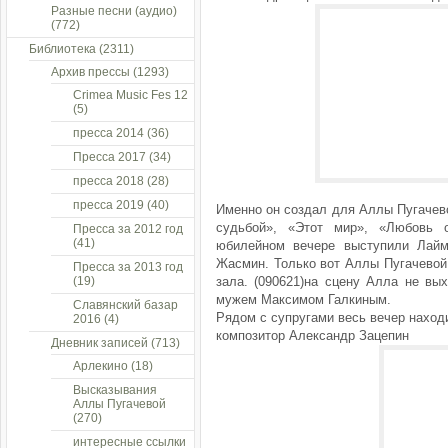
Разные песни (аудио)
(772)
Библиотека
(2311)
Архив прессы
(1293)
Crimea Music Fes 12
(5)
пресса 2014
(36)
Пресса 2017
(34)
пресса 2018
(28)
пресса 2019
(40)
Именно он создал для Аллы Пугачево
судьбой», «Этот мир», «Любовь 
Пресса за 2012 год
(41)
юбилейном вечере выступили Лайм
Жасмин. Только вот Аллы Пугачевой
Пресса за 2013 год
(19)
зала. (090621)на сцену Алла не вы
мужем Максимом Галкиным.
Славянский базар
Рядом с супругами весь вечер наход
2016
(4)
композитор Александр Зацепин
Дневник записей
(713)
Арлекино
(18)
Высказывания
Аллы Пугачевой
(270)
интересные ссылки