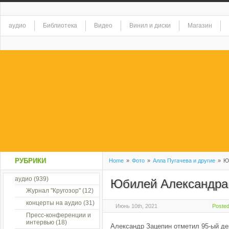
аудио
Библиотека
Видео
Винил и диски
Магазин
РУБРИКИ
Home
»
Фото
»
Алла Пугачева и другие
»
Юб
аудио
(939)
Юбилей Александра
Журнал "Кругозор"
(12)
концерты на аудио
(31)
Июнь 10th, 2021
Posted
Пресс-конференции и
интервью
(18)
Александр Зацепин отметил 95-ый де