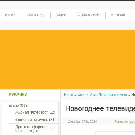
аудио
Библиотека
Видео
Винил и диски
Магазин
РУБРИКИ
Home
»
Фото
»
Алла Пугачева и другие
»
Но
аудио
(939)
Новогоднее телевид
Журнал "Кругозор"
(12)
концерты на аудио
(31)
Декабрь 27th, 2020
Posted in
Алл
Пресс-конференции и
интервью
(18)