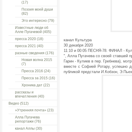
(17)
Поэзия моей души
(82)
Это интересно
(79)
Известные люди об
Алле Пугачевой
(405)
пресса 2020
(18)
канал Культура
30 декабря 2020
пресса 2021
(40)
11:10 и 00:05 ПЕСНЯ-78. ФИНАЛ - Ку
разные сведения
(176)
", Алла Пугачева со своей ставшей п
Новая волна 2015
Гарин - Кулиев в пер. Гребнева), мэ
(7)
вместе с Софией Ротару, успешно д
Пресса 2016
(24)
публикой предстали И.Кобзон, Э.Пьеха
Пресса за 2015
(16)
Хроника дат
(22)
рассказы и
впечатления
(40)
Видео
(512)
»Утренняя почта»
(23)
Алла Пугачева
репортажи
(76)
канал Аллы
(30)