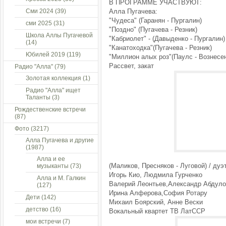
В ПРОГРАММЕ УЧАСТВУЮТ:
Сми 2024
(39)
Алла Пугачева:
"Чудеса" (Гаранян - Пургалин)
сми 2025
(31)
"Поздно" (Пугачева - Резник)
Школа Аллы Пугачевой
"Кабриолет" - (Давыденко - Пургалин
(14)
"Канатоходка"(Пугачева - Резник)
Юбилей 2019
(119)
"Миллион алых роз"(Паулс - Вознесе
Рассвет, закат
Радио "Алла"
(79)
Золотая коллекция
(1)
Радио "Алла" ищет
Таланты
(3)
Рождественские встречи
(87)
Фото
(3217)
Алла Пугачева и другие
(1987)
Алла и ее
(Маликов, Пресняков - Луговой) / ду
музыканты
(73)
Игорь Кио, Людмила Гурченко
Алла и М. Галкин
Валерий Леонтьев,Александр Абдуло
(127)
Ирина Алферова,София Ротару
Дети
(142)
Михаил Боярский, Анне Вески
детство
(16)
Вокальный квартет ТВ ЛатССР
мои встречи
(7)