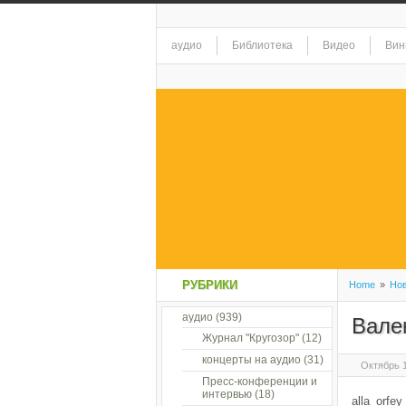
аудио
Библиотека
Видео
Вин
РУБРИКИ
Home
»
Нов
аудио
(939)
Вале
Журнал "Кругозор"
(12)
концерты на аудио
(31)
Октябрь 1
Пресс-конференции и
интервью
(18)
alla_orfey