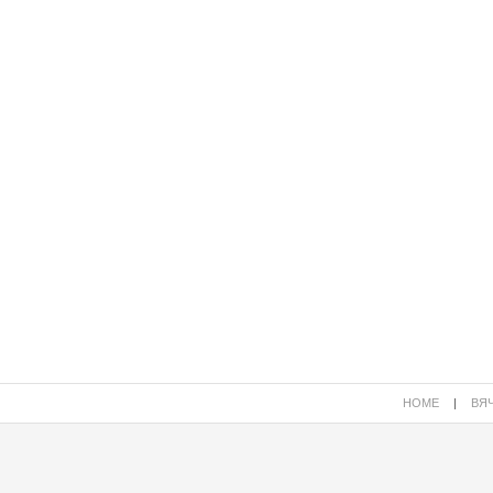
HOME
|
ВЯЧ