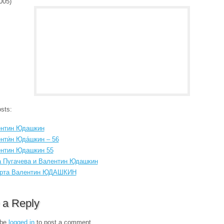
005)
sts:
нтин Юдашкин
нти́н Юда́шкин – 56
нтин Юдашкин 55
 Пугачева и Валентин Юдашкин
рта Валентин ЮДАШКИН
 a Reply
 be
logged in
to post a comment.