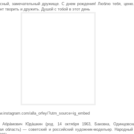
сный, замечательный дружище. С днем рождения! Люблю тебя, ценю
нт творить и дружить. Душой с тобой в этот день
ww.instagram.com/alla_orfey/?utm_source=ig_embed
н Абра́мович Юда́шкин (род. 14 октября 1963, Баковка, Одинцовск
ая область) — советский и российский художник-модельер. Народный