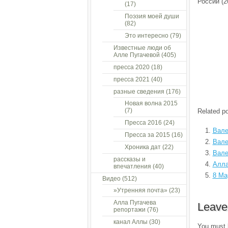
России (2
(17)
Поэзия моей души
(82)
Это интересно
(79)
Известные люди об
Алле Пугачевой
(405)
пресса 2020
(18)
пресса 2021
(40)
разные сведения
(176)
Новая волна 2015
(7)
Related po
Пресса 2016
(24)
Вале
Пресса за 2015
(16)
Вале
Хроника дат
(22)
Вале
рассказы и
Алла
впечатления
(40)
8 Ма
Видео
(512)
»Утренняя почта»
(23)
Алла Пугачева
Leave
репортажи
(76)
канал Аллы
(30)
You must