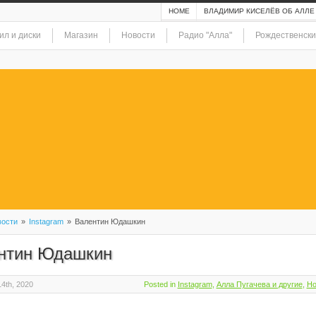
HOME
ВЛАДИМИР КИСЕЛЁВ ОБ АЛЛЕ
ил и диски
Магазин
Новости
Радио "Алла"
Рождественски
ости
»
Instagram
»
Валентин Юдашкин
нтин Юдашкин
4th, 2020
Posted in
Instagram
,
Алла Пугачева и другие
,
Но