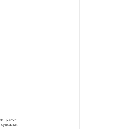
.
ий район,
 художник