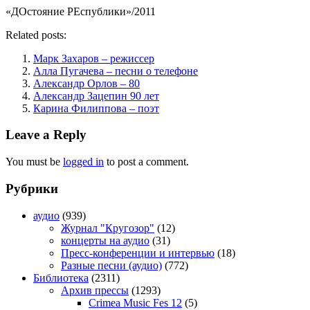
«ДОстояние РЕспублики»/2011
Related posts:
Марк Захаров – режиссер
Алла Пугачева – песни о телефоне
Александр Орлов – 80
Александр Зацепин 90 лет
Карина Филиппова – поэт
Leave a Reply
You must be
logged in
to post a comment.
Рубрики
аудио
(939)
Журнал "Кругозор"
(12)
концерты на аудио
(31)
Пресс-конференции и интервью
(18)
Разные песни (аудио)
(772)
Библиотека
(2311)
Архив прессы
(1293)
Crimea Music Fes 12
(5)