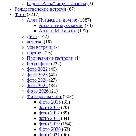
Радио "Алла" ищет Таланты
(3)
Рождественские встречи
(87)
Фото
(3217)
Алла Пугачева и другие
(1987)
Алла и ее музыканты
(73)
Алла и М. Галкин
(127)
Дети
(142)
детство
(16)
мои встречи
(7)
портрет
(16)
Прощальные гастроли
(1)
Ретро фото
(222)
фото 2022
(46)
фото 2023
(40)
фото 2024
(27)
фото 2025
(39)
Фото 2026
(21)
Фото разных лет
(903)
Фото 2015
(31)
фото 2016
(70)
фото 2017
(69)
фото 2018
(84)
фото 2019
(154)
Фото 2020
(62)
фото 2021
(96)