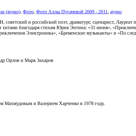
ни (аудио)
,
Фото
,
Фото Аллы Пугачевой 2009 - 2011
,
аудио
 советский и российский поэт, драматург, сценарист, Лауреат 
хитами благодаря стихам Юрия Энтина: «31 июня», «Приключен
«Приключения Электроника», «Бременские музыканты» и «По сле
ндр Орлов и Марк Захаров
сом Махмудовым и Валерием Харченко в 1978 году.