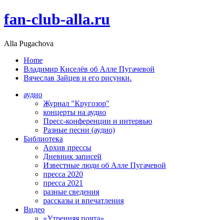
fan-club-alla.ru
Alla Pugachova
Home
Владимир Киселёв об Алле Пугачевой
Вячеслав Зайцев и его рисунки.
аудио
Журнал "Кругозор"
концерты на аудио
Пресс-конференции и интервью
Разные песни (аудио)
Библиотека
Архив прессы
Дневник записей
Известные люди об Алле Пугачевой
пресса 2020
пресса 2021
разные сведения
рассказы и впечатления
Видео
»Утренняя почта»