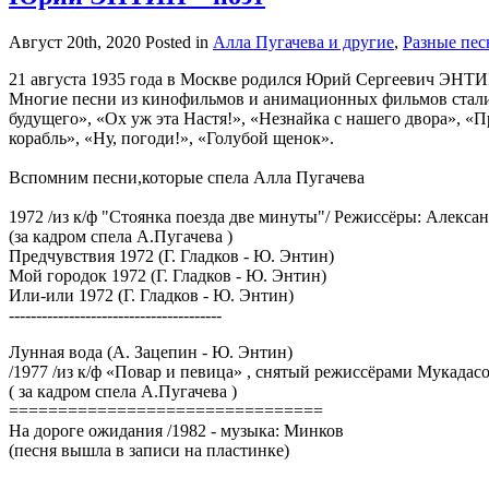
Август 20th, 2020
Posted in
Алла Пугачева и другие
,
Разные пес
21 августа 1935 года в Москве родился Юрий Сергеевич ЭНТИН,
Многие песни из кинофильмов и анимационных фильмов стали 
будущего», «Ох уж эта Настя!», «Незнайка с нашего двора», 
корабль», «Ну, погоди!», «Голубой щенок».
Вспомним песни,которые спела Алла Пугачева
1972 /из к/ф "Стоянка поезда две минуты"/ Режиссёры: Алекса
(за кадром спела А.Пугачева )
Предчувствия 1972 (Г. Гладков - Ю. Энтин)
Мой городок 1972 (Г. Гладков - Ю. Энтин)
Или-или 1972 (Г. Гладков - Ю. Энтин)
---------------------------------------
Лунная вода (А. Зацепин - Ю. Энтин)
/1977 /из к/ф «Повар и певица» , снятый режиссёрами Мукада
( за кадром спела А.Пугачева )
================================
На дороге ожидания /1982 - музыка: Минков
(песня вышла в записи на пластинке)