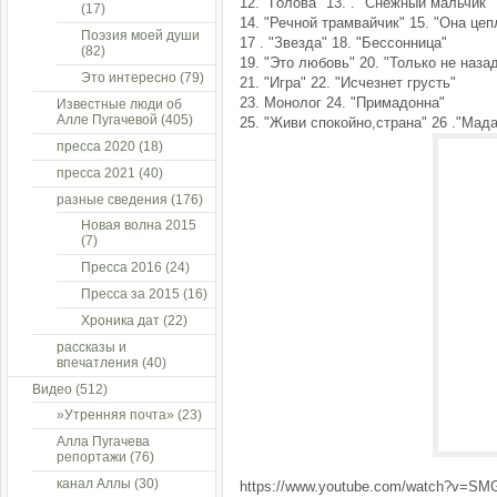
12. "Голова" 13. . "Снежный мальчик"
(17)
14. "Речной трамвайчик" 15. "Она це
Поэзия моей души
17 . "Звезда" 18. "Бессонница"
(82)
19. "Это любовь" 20. "Только не наза
Это интересно
(79)
21. "Игра" 22. "Исчезнет грусть"
23. Монолог 24. "Примадонна"
Известные люди об
Алле Пугачевой
(405)
25. "Живи спокойно,страна" 26 ."Мад
пресса 2020
(18)
пресса 2021
(40)
разные сведения
(176)
Новая волна 2015
(7)
Пресса 2016
(24)
Пресса за 2015
(16)
Хроника дат
(22)
рассказы и
впечатления
(40)
Видео
(512)
»Утренняя почта»
(23)
Алла Пугачева
репортажи
(76)
канал Аллы
(30)
https://www.youtube.com/watch?v=SM