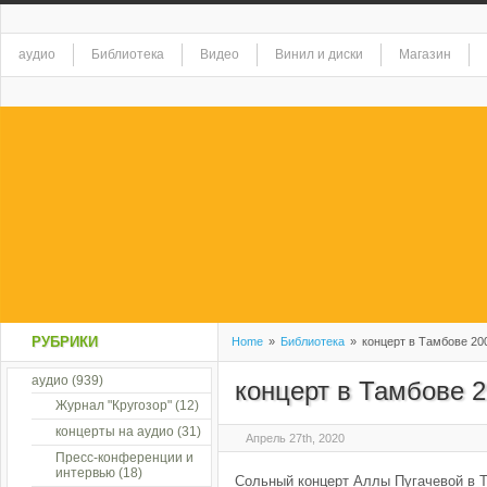
аудио
Библиотека
Видео
Винил и диски
Магазин
РУБРИКИ
Home
»
Библиотека
»
концерт в Тамбове 20
аудио
(939)
концерт в Тамбове 
Журнал "Кругозор"
(12)
концерты на аудио
(31)
Апрель 27th, 2020
Пресс-конференции и
интервью
(18)
Сольный концерт Аллы Пугачевой в Та