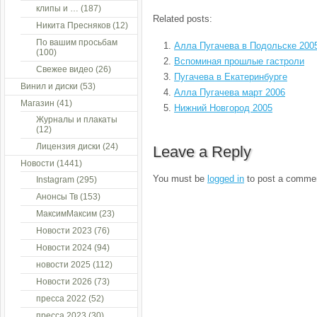
клипы и …
(187)
Related posts:
Никита Пресняков
(12)
По вашим просьбам
Алла Пугачева в Подольске 200
(100)
Вспоминая прошлые гастроли
Свежее видео
(26)
Пугачева в Екатеринбурге
Винил и диски
(53)
Алла Пугачева март 2006
Магазин
(41)
Нижний Новгород 2005
Журналы и плакаты
(12)
Лицензия диски
(24)
Leave a Reply
Новости
(1441)
You must be
logged in
to post a comme
Instagram
(295)
Анонсы Тв
(153)
МаксимМаксим
(23)
Новости 2023
(76)
Новости 2024
(94)
новости 2025
(112)
Новости 2026
(73)
пресса 2022
(52)
пресса 2023
(30)