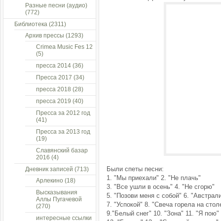
Разные песни (аудио)
(772)
Библиотека
(2311)
Архив прессы
(1293)
Crimea Music Fes 12
(5)
пресса 2014
(36)
Пресса 2017
(34)
пресса 2018
(28)
пресса 2019
(40)
Пресса за 2012 год
(41)
Пресса за 2013 год
(19)
Славянский базар
2016
(4)
Были спеты песни:
Дневник записей
(713)
1. "Мы приехали" 2. "Не плачь"
Арлекино
(18)
3. "Все ушли в осень" 4. "Не сгорю"
Высказывания
5. "Позови меня с собой" 6. "Австрал
Аллы Пугачевой
7. "Успокой" 8. "Свеча горела на стол
(270)
9."Белый снег" 10. "Зона" 11. "Я пою"
интересные ссылки