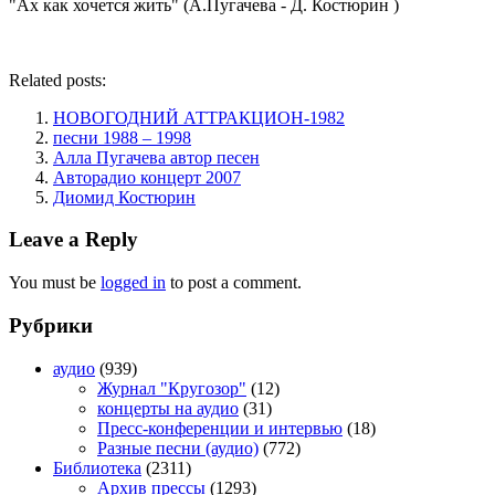
"Ах как хочется жить" (А.Пугачева - Д. Костюрин )
Related posts:
НОВОГОДНИЙ АТТРАКЦИОН-1982
песни 1988 – 1998
Алла Пугачева автор песен
Авторадио концерт 2007
Диомид Костюрин
Leave a Reply
You must be
logged in
to post a comment.
Рубрики
аудио
(939)
Журнал "Кругозор"
(12)
концерты на аудио
(31)
Пресс-конференции и интервью
(18)
Разные песни (аудио)
(772)
Библиотека
(2311)
Архив прессы
(1293)