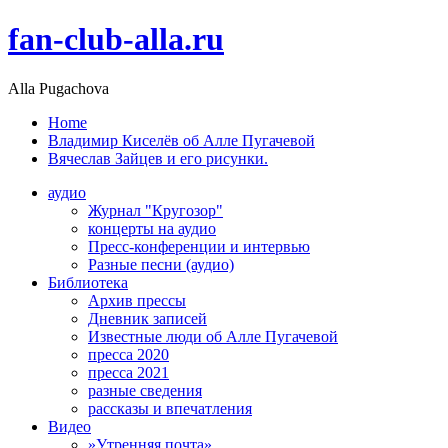
fan-club-alla.ru
Alla Pugachova
Home
Владимир Киселёв об Алле Пугачевой
Вячеслав Зайцев и его рисунки.
аудио
Журнал "Кругозор"
концерты на аудио
Пресс-конференции и интервью
Разные песни (аудио)
Библиотека
Архив прессы
Дневник записей
Известные люди об Алле Пугачевой
пресса 2020
пресса 2021
разные сведения
рассказы и впечатления
Видео
»Утренняя почта»