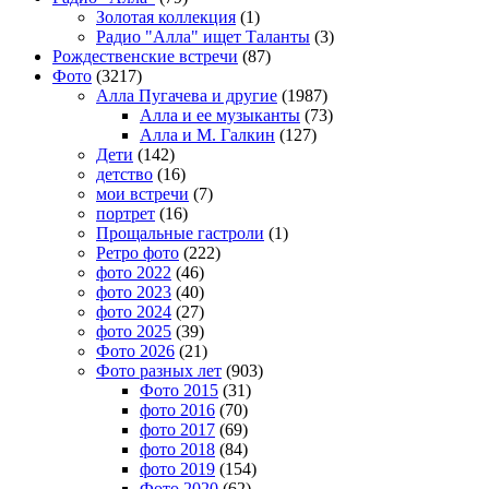
Золотая коллекция
(1)
Радио "Алла" ищет Таланты
(3)
Рождественские встречи
(87)
Фото
(3217)
Алла Пугачева и другие
(1987)
Алла и ее музыканты
(73)
Алла и М. Галкин
(127)
Дети
(142)
детство
(16)
мои встречи
(7)
портрет
(16)
Прощальные гастроли
(1)
Ретро фото
(222)
фото 2022
(46)
фото 2023
(40)
фото 2024
(27)
фото 2025
(39)
Фото 2026
(21)
Фото разных лет
(903)
Фото 2015
(31)
фото 2016
(70)
фото 2017
(69)
фото 2018
(84)
фото 2019
(154)
Фото 2020
(62)