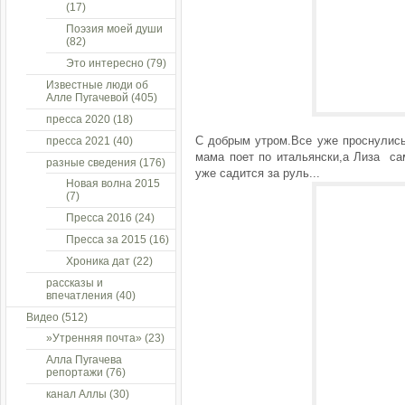
(17)
Поэзия моей души
(82)
Это интересно
(79)
Известные люди об
Алле Пугачевой
(405)
пресса 2020
(18)
С добрым утром.Все уже проснулись
пресса 2021
(40)
мама поет по итальянски,а Лиза с
разные сведения
(176)
уже садится за руль...
Новая волна 2015
(7)
Пресса 2016
(24)
Пресса за 2015
(16)
Хроника дат
(22)
рассказы и
впечатления
(40)
Видео
(512)
»Утренняя почта»
(23)
Алла Пугачева
репортажи
(76)
канал Аллы
(30)