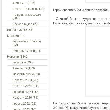
клипы и …
(187)
Никита Пресняков
(12)
Гарри сварил обед и принес показать
По вашим просьбам
(100)
- О,боже! Может, будет не артист
Пугачева, выложив видео со своим 4
Свежее видео
(26)
Винил и диски
(53)
Магазин
(41)
Журналы и плакаты
(12)
Лицензия диски
(24)
Новости
(1441)
Instagram
(295)
Анонсы Тв
(153)
МаксимМаксим
(23)
Новости 2023
(76)
Новости 2024
(94)
новости 2025
(112)
Новости 2026
(73)
На кадрах из блога звезды видн
пресса 2022
(52)
лапшой.Но маму интересует большего
пресса 2023
(30)