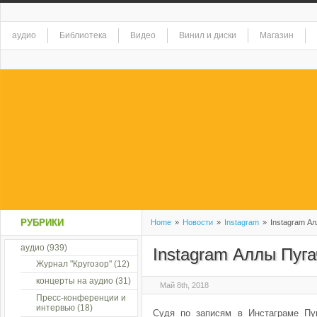
аудио
Библиотека
Видео
Винил и диски
Магазин
РУБРИКИ
Home
»
Новости
»
Instagram
»
Instagram А
аудио
(939)
Instagram Аллы Пуг
Журнал "Кругозор"
(12)
концерты на аудио
(31)
Май 8th, 2018
Пресс-конференции и
интервью
(18)
Судя по записям в Инстаграме Пу