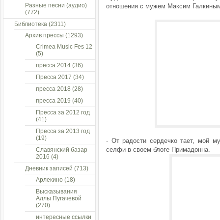
Разные песни (аудио)
отношения с мужем Максим Галкиным
(772)
Библиотека
(2311)
Архив прессы
(1293)
Crimea Music Fes 12
(5)
пресса 2014
(36)
Пресса 2017
(34)
пресса 2018
(28)
пресса 2019
(40)
Пресса за 2012 год
(41)
Пресса за 2013 год
(19)
- От радости сердечко тает, мой м
селфи в своем блоге Примадонна.
Славянский базар
2016
(4)
Дневник записей
(713)
Арлекино
(18)
Высказывания
Аллы Пугачевой
(270)
интересные ссылки