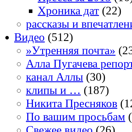
Хроника дат
(22)
рассказы и впечатлен
Видео
(512)
»Утренняя почта»
(2
Алла Пугачева репор
канал Аллы
(30)
клипы и …
(187)
Никита Пресняков
(1
По вашим просьбам
(
Свежее видео
(26)