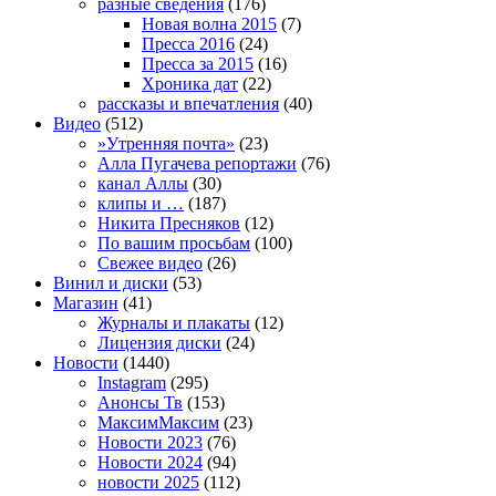
разные сведения
(176)
Новая волна 2015
(7)
Пресса 2016
(24)
Пресса за 2015
(16)
Хроника дат
(22)
рассказы и впечатления
(40)
Видео
(512)
»Утренняя почта»
(23)
Алла Пугачева репортажи
(76)
канал Аллы
(30)
клипы и …
(187)
Никита Пресняков
(12)
По вашим просьбам
(100)
Свежее видео
(26)
Винил и диски
(53)
Магазин
(41)
Журналы и плакаты
(12)
Лицензия диски
(24)
Новости
(1440)
Instagram
(295)
Анонсы Тв
(153)
МаксимМаксим
(23)
Новости 2023
(76)
Новости 2024
(94)
новости 2025
(112)