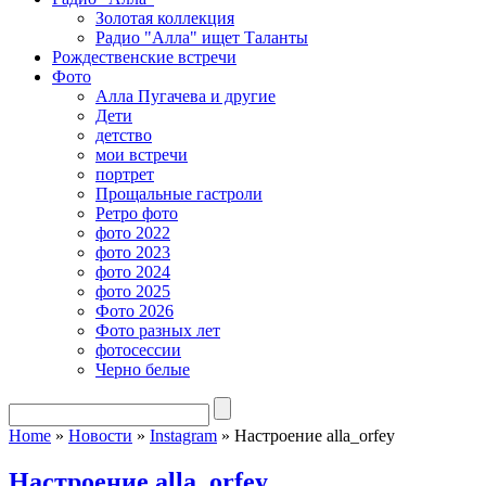
Золотая коллекция
Радио "Алла" ищет Таланты
Рождественские встречи
Фото
Алла Пугачева и другие
Дети
детство
мои встречи
портрет
Прощальные гастроли
Ретро фото
фото 2022
фото 2023
фото 2024
фото 2025
Фото 2026
Фото разных лет
фотосессии
Черно белые
Home
»
Новости
»
Instagram
»
Настроение alla_orfey
Настроение alla_orfey