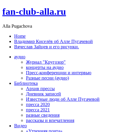
fan-club-alla.ru
Alla Pugachova
Home
Владимир Киселёв об Алле Пугачевой
Вячеслав Зайцев и его рисунки.
аудио
Журнал "Кругозор"
концерты на аудио
Пресс-конференции и интервью
Разные песни (аудио)
Библиотека
Архив прессы
Дневник записей
Известные люди об Алле Пугачевой
пресса 2020
пресса 2021
разные сведения
рассказы и впечатления
Видео
»Утренняя почта»