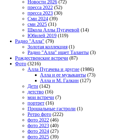
Новости 2026
(72)
пресса 2022
(52)
пресса 2023
(30)
Сми 2024
(39)
сми 2025
(31)
Школа Аллы Пугачевой
(14)
Юбилей 2019
(119)
Радио "Алла"
(79)
Золотая коллекция
(1)
Радио "Алла" ищет Таланты
(3)
Рождественские встречи
(87)
Фото
(3216)
Алла Пугачева и другие
(1986)
Алла и ее музыканты
(73)
Алла и М. Галкин
(127)
Дети
(142)
детство
(16)
мои встречи
(7)
портрет
(16)
Прощальные гастроли
(1)
Ретро фото
(222)
фото 2022
(46)
фото 2023
(40)
фото 2024
(27)
фото 2025
(39)