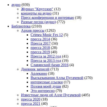
аудио
(939)
Журнал "Кругозор"
(12)
концерты на аудио
(31)
Пресс-конференции и интервью
(18)
Разные песни (аудио)
(772)
Библиотека
(2310)
Архив прессы
(1292)
Crimea Music Fes 12
(5)
пресса 2014
(36)
Пресса 2017
(34)
пресса 2018
(28)
пресса 2019
(40)
Пресса за 2012 год
(41)
Пресса за 2013 год
(19)
Славянский базар 2016
(4)
Дневник записей
(713)
Арлекино
(18)
Высказывания Аллы Пугачевой
(270)
интересные ссылки
(17)
Поэзия моей души
(82)
Это интересно
(79)
Известные люди об Алле Пугачевой
(405)
пресса 2020
(18)
пресса 2021
(40)