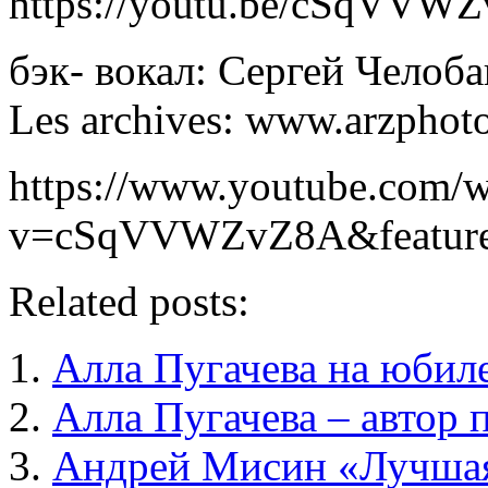
https://youtu.be/cSqVVW
бэк- вокал: Сергей Челоб
Les archives: www.arzphoto
https://www.youtube.com/w
v=cSqVVWZvZ8A&feature
Related posts:
Алла Пугачева на юбил
Алла Пугачева – автор 
Андрей Мисин «Лучшая 