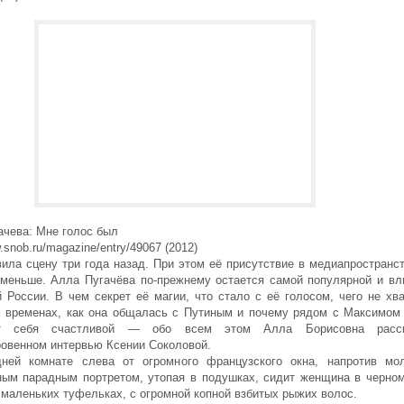
ачева: Мне голос был
w.snob.ru/magazine/entry/49067 (2012)
ила сцену три года назад. При этом её присутствие в медиапространс
 меньше. Алла Пугачёва по-прежнему остается самой популярной и вл
 России. В чем секрет её магии, что стало с её голосом, чего не хва
 временах, как она общалась с Путиным и почему рядом с Максимом
ет себя счастливой — обо всем этом Алла Борисовна расс
ровенном интервью Ксении Соколовой.
ней комнате слева от огромного французского окна, напротив мо
ным парадным портретом, утопая в подушках, сидит женщина в черно
 маленьких туфельках, с огромной копной взбитых рыжих волос.