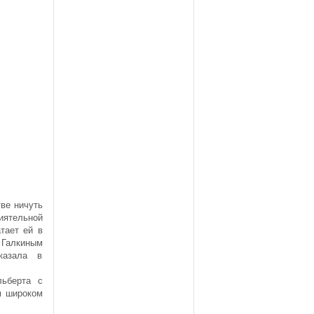
тве ничуть
иятельной
тает ей в
 Галкиным
казала в
льберта с
м широком