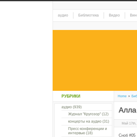
аудио
Библиотека
Видео
Вин
РУБРИКИ
Home
»
Биб
аудио
(939)
Алла
Журнал "Кругозор"
(12)
концерты на аудио
(31)
Май 17th,
Пресс-конференции и
интервью
(18)
Сноб #05 