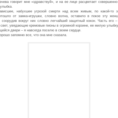
ачева говорит мне «здравствуй», и на ее лице расцветает совершенно
 улыбка.
ависшее, набухшее угрозой смерти над всем живым, по какой-то з
отошло от замка-игрушки, словно волна, оставило в покое эту жен
, соорудив вокруг них словно легчайший защитный кокон. Часть его –
 свет, увядающие кремовые пионы в огромной корзине, ее милую улыбку
ейся двери – я навсегда поселю в своем сердце.
орошо запомню все, что она мне сказала.