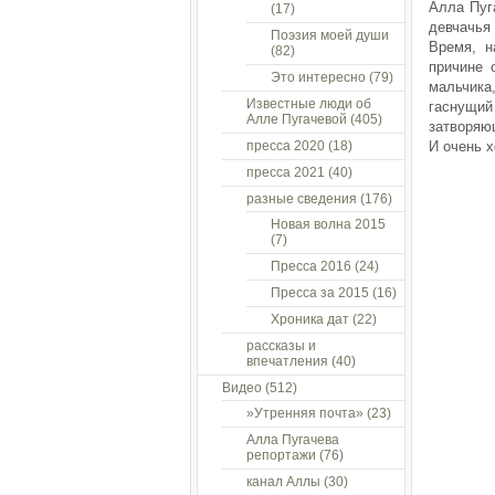
Алла Пуг
(17)
девчачья
Поэзия моей души
Время, н
(82)
причине 
Это интересно
(79)
мальчика
Известные люди об
гаснущий
Алле Пугачевой
(405)
затворяющ
пресса 2020
(18)
И очень х
пресса 2021
(40)
разные сведения
(176)
Новая волна 2015
(7)
Пресса 2016
(24)
Пресса за 2015
(16)
Хроника дат
(22)
рассказы и
впечатления
(40)
Видео
(512)
»Утренняя почта»
(23)
Алла Пугачева
репортажи
(76)
канал Аллы
(30)