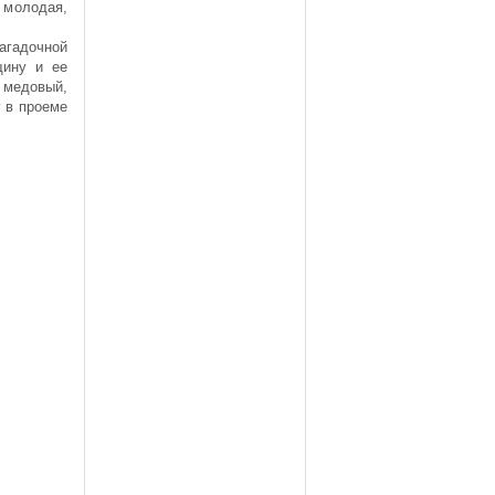
 молодая,
агадочной
щину и ее
 медовый,
 в проеме