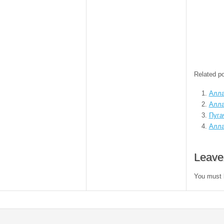
Related po
Алла
Алла
Пуга
Алла
Leave
You must