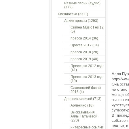
Разные песни (аудио)
(772)
Библиотека
(2311)
Архив прессы
(1293)
Crimea Music Fes 12
(5)
пресса 2014
(36)
Пресса 2017
(34)
пресса 2018
(28)
пресса 2019
(40)
Пресса за 2012 год
(41)
Алла Пуг
Пресса за 2013 год
http://ww
(19)
Она остав
Славянский базар
не стало
2016
(4)
женщиной
Дневник записей
(713)
нынешних
чувству
Арлекино
(18)
суперотк
Высказывания
В послед
Аллы Пугачевой
(270)
собствен
платье, в
интересные ссылки