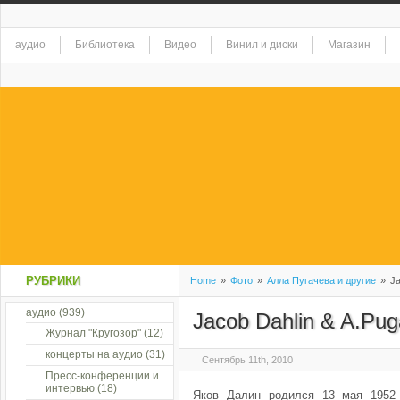
аудио
Библиотека
Видео
Винил и диски
Магазин
РУБРИКИ
Home
»
Фото
»
Алла Пугачева и другие
»
Ja
аудио
(939)
Jacob Dahlin & A.Pu
Журнал "Кругозор"
(12)
концерты на аудио
(31)
Сентябрь 11th, 2010
Пресс-конференции и
интервью
(18)
Яков Далин родился 13 мая 1952