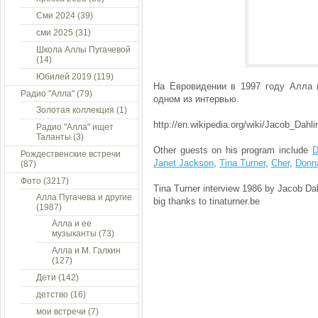
Сми 2024
(39)
сми 2025
(31)
Школа Аллы Пугачевой
(14)
Юбилей 2019
(119)
На Евровидении в 1997 году Алла 
Радио "Алла"
(79)
одном из интервью.
Золотая коллекция
(1)
http://en.wikipedia.org/wiki/Jacob_Dahli
Радио "Алла" ищет
Таланты
(3)
Other guests on his program include
D
Рождественские встречи
Janet Jackson
,
Tina Turner
,
Cher
,
Donn
(87)
Фото
(3217)
Tina Turner interview 1986 by Jacob Da
Алла Пугачева и другие
big thanks to tinaturner.be
(1987)
Алла и ее
музыканты
(73)
Алла и М. Галкин
(127)
Дети
(142)
детство
(16)
мои встречи
(7)