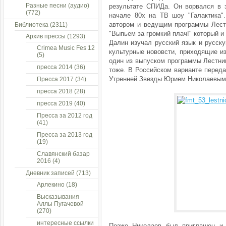
Разные песни (аудио)
результате СПИДа. Он ворвался в 
(772)
начале 80х на ТВ шоу "Галактика"
автором и ведущим программы Лест
Библиотека
(2311)
"Выпьем за громкий плач!" который и
Архив прессы
(1293)
Далин изучал русский язык и русск
Crimea Music Fes 12
культурные нововсти, приходящие и
(5)
один из выпуском программы Лестниц
пресса 2014
(36)
тоже. В Российском варианте перед
Утренней Звезды Юрием Николаевым
Пресса 2017
(34)
пресса 2018
(28)
пресса 2019
(40)
Пресса за 2012 год
(41)
Пресса за 2013 год
(19)
Славянский базар
2016
(4)
Дневник записей
(713)
Арлекино
(18)
Высказывания
Аллы Пугачевой
(270)
интересные ссылки
Позже Николаев был приглашен и