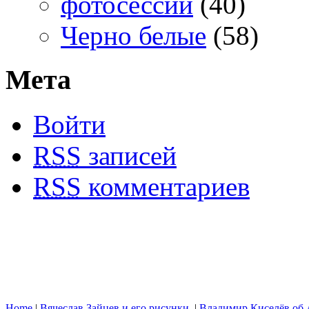
фотосессии
(40)
Черно белые
(58)
Мета
Войти
RSS
записей
RSS
комментариев
Home
|
Вячеслав Зайцев и его рисунки.
|
Владимир Киселёв об 